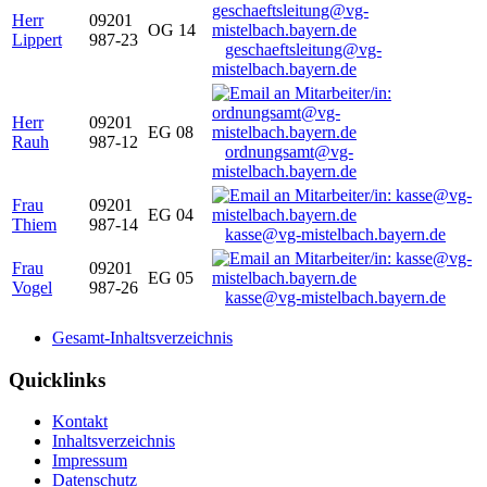
Herr
09201
OG 14
Lippert
987-23
geschaeftsleitung@vg-
mistelbach.bayern.de
Herr
09201
EG 08
Rauh
987-12
ordnungsamt@vg-
mistelbach.bayern.de
Frau
09201
EG 04
Thiem
987-14
kasse@vg-mistelbach.bayern.de
Frau
09201
EG 05
Vogel
987-26
kasse@vg-mistelbach.bayern.de
Gesamt-Inhaltsverzeichnis
Quicklinks
Kontakt
Inhaltsverzeichnis
Impressum
Datenschutz