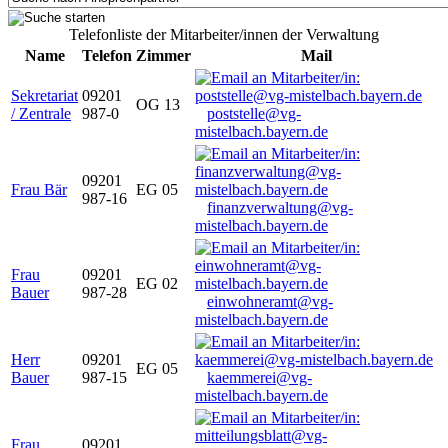
Telefonliste der Mitarbeiter/innen der Verwaltung
Name
Telefon
Zimmer
Mail
Sekretariat
09201
OG 13
/ Zentrale
987-0
poststelle@vg-
mistelbach.bayern.de
09201
Frau Bär
EG 05
987-16
finanzverwaltung@vg-
mistelbach.bayern.de
Frau
09201
EG 02
Bauer
987-28
einwohneramt@vg-
mistelbach.bayern.de
Herr
09201
EG 05
Bauer
987-15
kaemmerei@vg-
mistelbach.bayern.de
Frau
09201