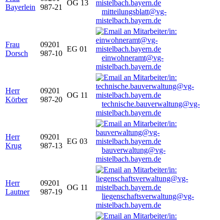
OG 13
Bayerlein
987-21
mitteilungsblatt@vg-
mistelbach.bayern.de
Frau
09201
EG 01
Dorsch
987-10
einwohneramt@vg-
mistelbach.bayern.de
Herr
09201
OG 11
Körber
987-20
technische.bauverwaltung@vg-
mistelbach.bayern.de
Herr
09201
EG 03
Krug
987-13
bauverwaltung@vg-
mistelbach.bayern.de
Herr
09201
OG 11
Lautner
987-19
liegenschaftsverwaltung@vg-
mistelbach.bayern.de