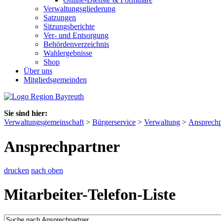
Verwaltungsgliederung
Satzungen
Sitzungsberichte
Ver- und Entsorgung
Behördenverzeichnis
Wahlergebnisse
Shop
Über uns
Mitgliedsgemeinden
Sie sind hier:
Verwaltungsgemeinschaft
>
Bürgerservice
>
Verwaltung
>
Ansprechp
Ansprechpartner
drucken
nach oben
Mitarbeiter-Telefon-Liste