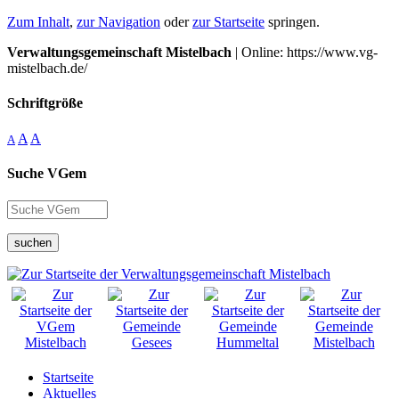
Zum Inhalt
,
zur Navigation
oder
zur Startseite
springen.
Verwaltungsgemeinschaft Mistelbach
| Online: https://www.vg-
mistelbach.de/
Schriftgröße
A
A
A
Suche VGem
suchen
Startseite
Aktuelles