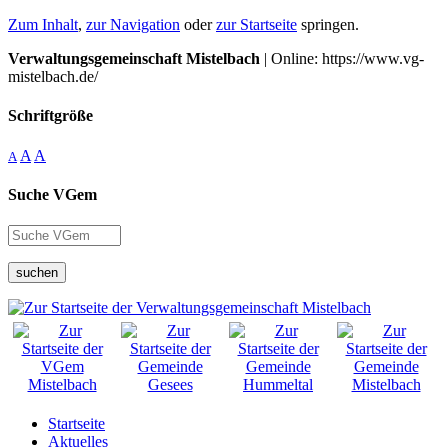
Zum Inhalt
,
zur Navigation
oder
zur Startseite
springen.
Verwaltungsgemeinschaft Mistelbach
| Online: https://www.vg-
mistelbach.de/
Schriftgröße
A
A
A
Suche VGem
suchen
Startseite
Aktuelles