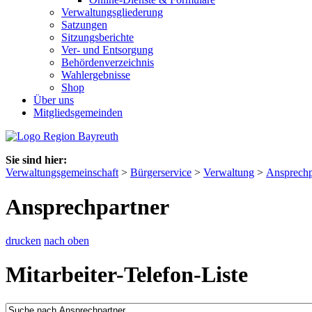
Verwaltungsgliederung
Satzungen
Sitzungsberichte
Ver- und Entsorgung
Behördenverzeichnis
Wahlergebnisse
Shop
Über uns
Mitgliedsgemeinden
Sie sind hier:
Verwaltungsgemeinschaft
>
Bürgerservice
>
Verwaltung
>
Ansprechp
Ansprechpartner
drucken
nach oben
Mitarbeiter-Telefon-Liste