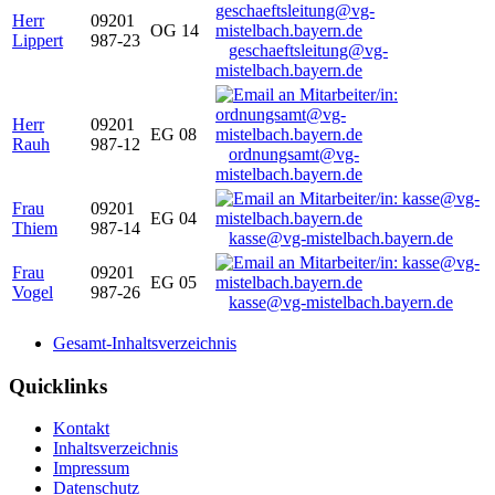
Herr
09201
OG 14
Lippert
987-23
geschaeftsleitung@vg-
mistelbach.bayern.de
Herr
09201
EG 08
Rauh
987-12
ordnungsamt@vg-
mistelbach.bayern.de
Frau
09201
EG 04
Thiem
987-14
kasse@vg-mistelbach.bayern.de
Frau
09201
EG 05
Vogel
987-26
kasse@vg-mistelbach.bayern.de
Gesamt-Inhaltsverzeichnis
Quicklinks
Kontakt
Inhaltsverzeichnis
Impressum
Datenschutz