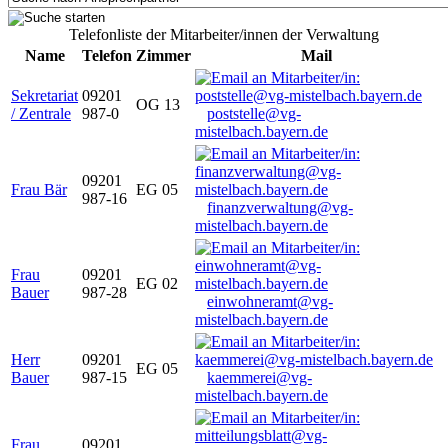
Telefonliste der Mitarbeiter/innen der Verwaltung
Name
Telefon
Zimmer
Mail
Sekretariat
09201
OG 13
/ Zentrale
987-0
poststelle@vg-
mistelbach.bayern.de
09201
Frau Bär
EG 05
987-16
finanzverwaltung@vg-
mistelbach.bayern.de
Frau
09201
EG 02
Bauer
987-28
einwohneramt@vg-
mistelbach.bayern.de
Herr
09201
EG 05
Bauer
987-15
kaemmerei@vg-
mistelbach.bayern.de
Frau
09201