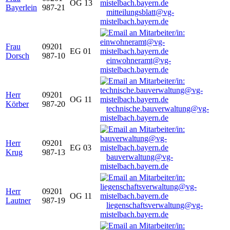
OG 13
Bayerlein
987-21
mitteilungsblatt@vg-
mistelbach.bayern.de
Frau
09201
EG 01
Dorsch
987-10
einwohneramt@vg-
mistelbach.bayern.de
Herr
09201
OG 11
Körber
987-20
technische.bauverwaltung@vg-
mistelbach.bayern.de
Herr
09201
EG 03
Krug
987-13
bauverwaltung@vg-
mistelbach.bayern.de
Herr
09201
OG 11
Lautner
987-19
liegenschaftsverwaltung@vg-
mistelbach.bayern.de