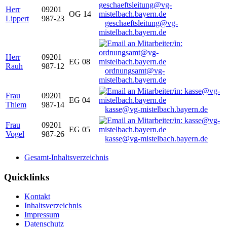
Herr
09201
OG 14
Lippert
987-23
geschaeftsleitung@vg-
mistelbach.bayern.de
Herr
09201
EG 08
Rauh
987-12
ordnungsamt@vg-
mistelbach.bayern.de
Frau
09201
EG 04
Thiem
987-14
kasse@vg-mistelbach.bayern.de
Frau
09201
EG 05
Vogel
987-26
kasse@vg-mistelbach.bayern.de
Gesamt-Inhaltsverzeichnis
Quicklinks
Kontakt
Inhaltsverzeichnis
Impressum
Datenschutz