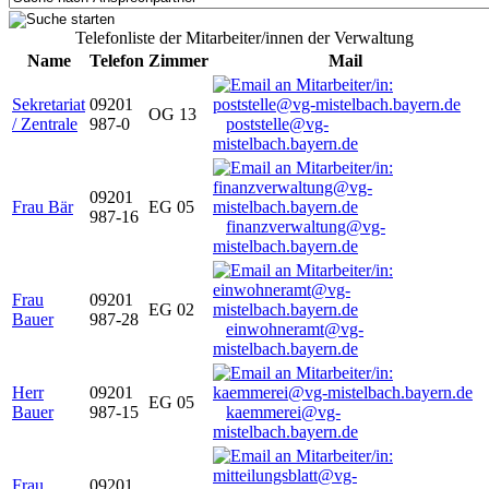
Telefonliste der Mitarbeiter/innen der Verwaltung
Name
Telefon
Zimmer
Mail
Sekretariat
09201
OG 13
/ Zentrale
987-0
poststelle@vg-
mistelbach.bayern.de
09201
Frau Bär
EG 05
987-16
finanzverwaltung@vg-
mistelbach.bayern.de
Frau
09201
EG 02
Bauer
987-28
einwohneramt@vg-
mistelbach.bayern.de
Herr
09201
EG 05
Bauer
987-15
kaemmerei@vg-
mistelbach.bayern.de
Frau
09201