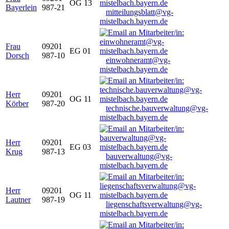
OG 13
Bayerlein
987-21
mitteilungsblatt@vg-
mistelbach.bayern.de
Frau
09201
EG 01
Dorsch
987-10
einwohneramt@vg-
mistelbach.bayern.de
Herr
09201
OG 11
Körber
987-20
technische.bauverwaltung@vg-
mistelbach.bayern.de
Herr
09201
EG 03
Krug
987-13
bauverwaltung@vg-
mistelbach.bayern.de
Herr
09201
OG 11
Lautner
987-19
liegenschaftsverwaltung@vg-
mistelbach.bayern.de