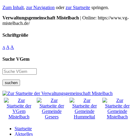
Zum Inhalt
,
zur Navigation
oder
zur Startseite
springen.
Verwaltungsgemeinschaft Mistelbach
| Online: https://www.vg-
mistelbach.de/
Schriftgröße
A
A
A
Suche VGem
suchen
Startseite
Aktuelles