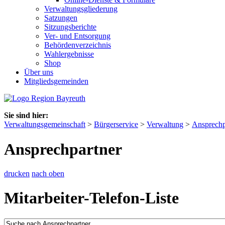
Verwaltungsgliederung
Satzungen
Sitzungsberichte
Ver- und Entsorgung
Behördenverzeichnis
Wahlergebnisse
Shop
Über uns
Mitgliedsgemeinden
Sie sind hier:
Verwaltungsgemeinschaft
>
Bürgerservice
>
Verwaltung
>
Ansprechp
Ansprechpartner
drucken
nach oben
Mitarbeiter-Telefon-Liste