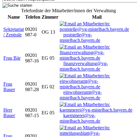
Telefonliste der Mitarbeiter/innen der Verwaltung
Name
Telefon
Zimmer
Mail
Sekretariat
09201
OG 13
/ Zentrale
987-0
poststelle@vg-
mistelbach.bayern.de
09201
Frau Bär
EG 05
987-16
finanzverwaltung@vg-
mistelbach.bayern.de
Frau
09201
EG 02
Bauer
987-28
einwohneramt@vg-
mistelbach.bayern.de
Herr
09201
EG 05
Bauer
987-15
kaemmerei@vg-
mistelbach.bayern.de
Frau
09201