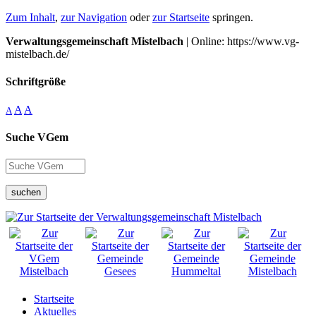
Zum Inhalt
,
zur Navigation
oder
zur Startseite
springen.
Verwaltungsgemeinschaft Mistelbach
| Online: https://www.vg-
mistelbach.de/
Schriftgröße
A
A
A
Suche VGem
suchen
Startseite
Aktuelles