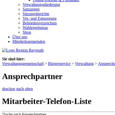
Verwaltungsgliederung
Satzungen
Sitzungsberichte
Ver- und Entsorgung
Behördenverzeichnis
Wahlergebnisse
Shop
Über uns
Mitgliedsgemeinden
Sie sind hier:
Verwaltungsgemeinschaft
>
Bürgerservice
>
Verwaltung
>
Ansprechp
Ansprechpartner
drucken
nach oben
Mitarbeiter-Telefon-Liste