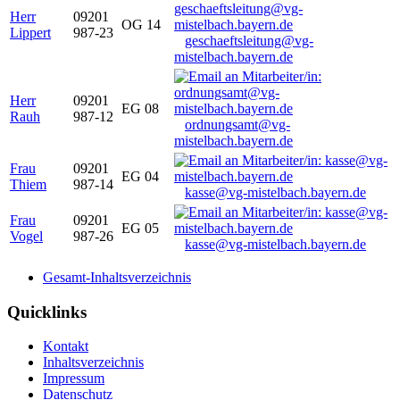
Herr
09201
OG 14
Lippert
987-23
geschaeftsleitung@vg-
mistelbach.bayern.de
Herr
09201
EG 08
Rauh
987-12
ordnungsamt@vg-
mistelbach.bayern.de
Frau
09201
EG 04
Thiem
987-14
kasse@vg-mistelbach.bayern.de
Frau
09201
EG 05
Vogel
987-26
kasse@vg-mistelbach.bayern.de
Gesamt-Inhaltsverzeichnis
Quicklinks
Kontakt
Inhaltsverzeichnis
Impressum
Datenschutz