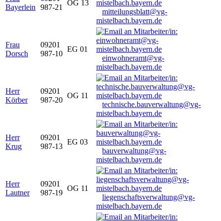
OG 13
Bayerlein
987-21
mitteilungsblatt@vg-
mistelbach.bayern.de
Frau
09201
EG 01
Dorsch
987-10
einwohneramt@vg-
mistelbach.bayern.de
Herr
09201
OG 11
Körber
987-20
technische.bauverwaltung@vg-
mistelbach.bayern.de
Herr
09201
EG 03
Krug
987-13
bauverwaltung@vg-
mistelbach.bayern.de
Herr
09201
OG 11
Lautner
987-19
liegenschaftsverwaltung@vg-
mistelbach.bayern.de