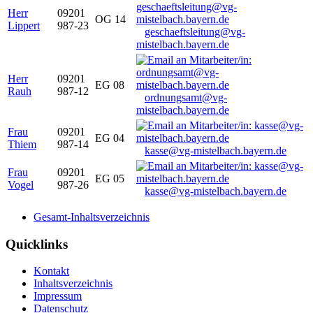
Herr
09201
OG 14
Lippert
987-23
geschaeftsleitung@vg-
mistelbach.bayern.de
Herr
09201
EG 08
Rauh
987-12
ordnungsamt@vg-
mistelbach.bayern.de
Frau
09201
EG 04
Thiem
987-14
kasse@vg-mistelbach.bayern.de
Frau
09201
EG 05
Vogel
987-26
kasse@vg-mistelbach.bayern.de
Gesamt-Inhaltsverzeichnis
Quicklinks
Kontakt
Inhaltsverzeichnis
Impressum
Datenschutz