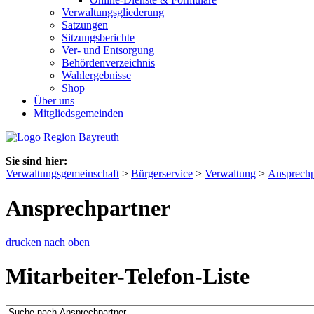
Verwaltungsgliederung
Satzungen
Sitzungsberichte
Ver- und Entsorgung
Behördenverzeichnis
Wahlergebnisse
Shop
Über uns
Mitgliedsgemeinden
Sie sind hier:
Verwaltungsgemeinschaft
>
Bürgerservice
>
Verwaltung
>
Ansprechp
Ansprechpartner
drucken
nach oben
Mitarbeiter-Telefon-Liste