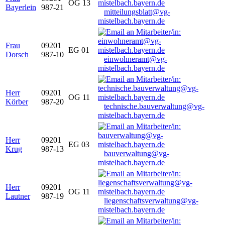
OG 13
Bayerlein
987-21
mitteilungsblatt@vg-
mistelbach.bayern.de
Frau
09201
EG 01
Dorsch
987-10
einwohneramt@vg-
mistelbach.bayern.de
Herr
09201
OG 11
Körber
987-20
technische.bauverwaltung@vg-
mistelbach.bayern.de
Herr
09201
EG 03
Krug
987-13
bauverwaltung@vg-
mistelbach.bayern.de
Herr
09201
OG 11
Lautner
987-19
liegenschaftsverwaltung@vg-
mistelbach.bayern.de