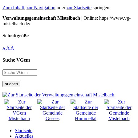
Zum Inhalt
,
zur Navigation
oder
zur Startseite
springen.
Verwaltungsgemeinschaft Mistelbach
| Online: https://www.vg-
mistelbach.de/
Schriftgröße
A
A
A
Suche VGem
suchen
Startseite
Aktuelles