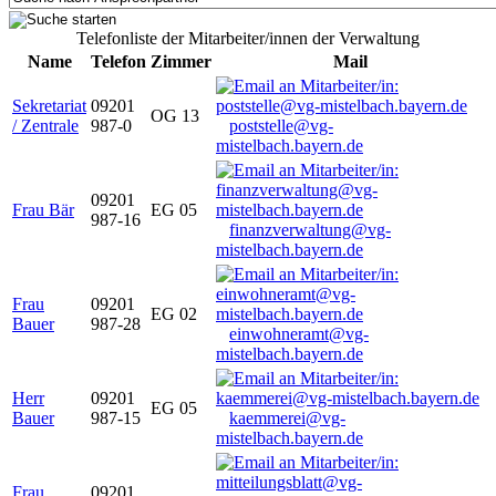
Telefonliste der Mitarbeiter/innen der Verwaltung
Name
Telefon
Zimmer
Mail
Sekretariat
09201
OG 13
/ Zentrale
987-0
poststelle@vg-
mistelbach.bayern.de
09201
Frau Bär
EG 05
987-16
finanzverwaltung@vg-
mistelbach.bayern.de
Frau
09201
EG 02
Bauer
987-28
einwohneramt@vg-
mistelbach.bayern.de
Herr
09201
EG 05
Bauer
987-15
kaemmerei@vg-
mistelbach.bayern.de
Frau
09201