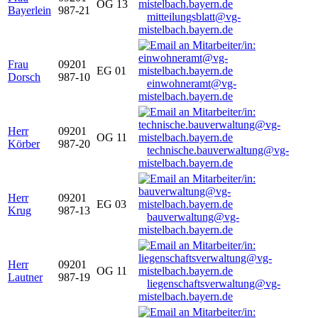
OG 13
Bayerlein
987-21
mitteilungsblatt@vg-
mistelbach.bayern.de
Frau
09201
EG 01
Dorsch
987-10
einwohneramt@vg-
mistelbach.bayern.de
Herr
09201
OG 11
Körber
987-20
technische.bauverwaltung@vg-
mistelbach.bayern.de
Herr
09201
EG 03
Krug
987-13
bauverwaltung@vg-
mistelbach.bayern.de
Herr
09201
OG 11
Lautner
987-19
liegenschaftsverwaltung@vg-
mistelbach.bayern.de