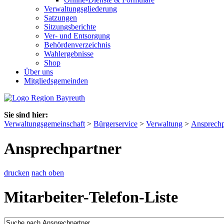
Verwaltungsgliederung
Satzungen
Sitzungsberichte
Ver- und Entsorgung
Behördenverzeichnis
Wahlergebnisse
Shop
Über uns
Mitgliedsgemeinden
Sie sind hier:
Verwaltungsgemeinschaft
>
Bürgerservice
>
Verwaltung
>
Ansprechp
Ansprechpartner
drucken
nach oben
Mitarbeiter-Telefon-Liste