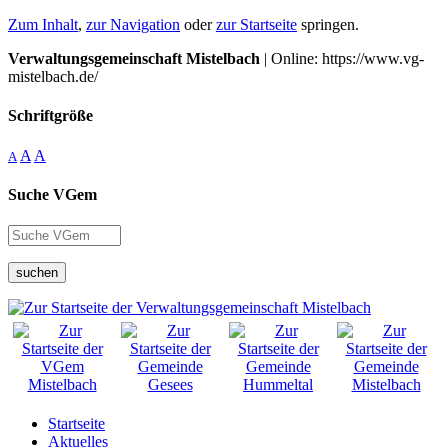
Zum Inhalt
,
zur Navigation
oder
zur Startseite
springen.
Verwaltungsgemeinschaft Mistelbach
| Online: https://www.vg-
mistelbach.de/
Schriftgröße
A
A
A
Suche VGem
suchen
Startseite
Aktuelles