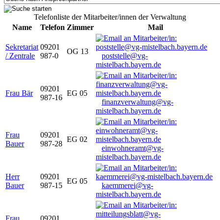
Telefonliste der Mitarbeiter/innen der Verwaltung
Name
Telefon
Zimmer
Mail
Sekretariat
09201
OG 13
/ Zentrale
987-0
poststelle@vg-
mistelbach.bayern.de
09201
Frau Bär
EG 05
987-16
finanzverwaltung@vg-
mistelbach.bayern.de
Frau
09201
EG 02
Bauer
987-28
einwohneramt@vg-
mistelbach.bayern.de
Herr
09201
EG 05
Bauer
987-15
kaemmerei@vg-
mistelbach.bayern.de
Frau
09201