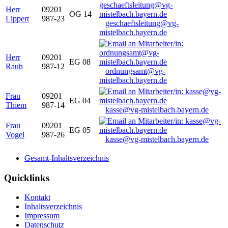
Herr
09201
OG 14
Lippert
987-23
geschaeftsleitung@vg-
mistelbach.bayern.de
Herr
09201
EG 08
Rauh
987-12
ordnungsamt@vg-
mistelbach.bayern.de
Frau
09201
EG 04
Thiem
987-14
kasse@vg-mistelbach.bayern.de
Frau
09201
EG 05
Vogel
987-26
kasse@vg-mistelbach.bayern.de
Gesamt-Inhaltsverzeichnis
Quicklinks
Kontakt
Inhaltsverzeichnis
Impressum
Datenschutz