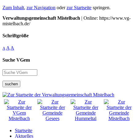
Zum Inhalt
,
zur Navigation
oder
zur Startseite
springen.
Verwaltungsgemeinschaft Mistelbach
| Online: https://www.vg-
mistelbach.de/
Schriftgröße
A
A
A
Suche VGem
suchen
Startseite
Aktuelles