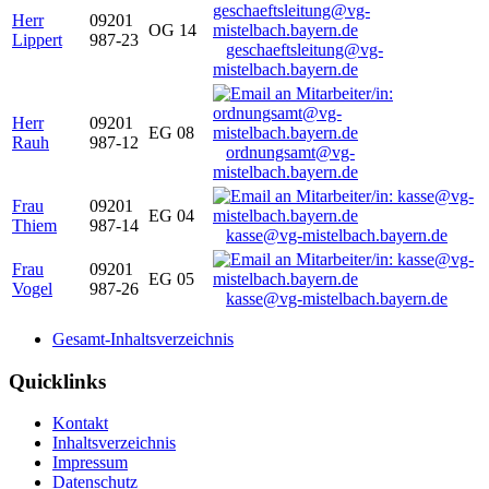
Herr
09201
OG 14
Lippert
987-23
geschaeftsleitung@vg-
mistelbach.bayern.de
Herr
09201
EG 08
Rauh
987-12
ordnungsamt@vg-
mistelbach.bayern.de
Frau
09201
EG 04
Thiem
987-14
kasse@vg-mistelbach.bayern.de
Frau
09201
EG 05
Vogel
987-26
kasse@vg-mistelbach.bayern.de
Gesamt-Inhaltsverzeichnis
Quicklinks
Kontakt
Inhaltsverzeichnis
Impressum
Datenschutz