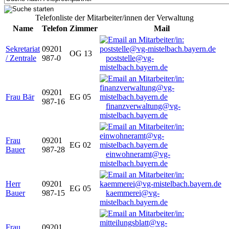
Telefonliste der Mitarbeiter/innen der Verwaltung
Name
Telefon
Zimmer
Mail
Sekretariat
09201
OG 13
/ Zentrale
987-0
poststelle@vg-
mistelbach.bayern.de
09201
Frau Bär
EG 05
987-16
finanzverwaltung@vg-
mistelbach.bayern.de
Frau
09201
EG 02
Bauer
987-28
einwohneramt@vg-
mistelbach.bayern.de
Herr
09201
EG 05
Bauer
987-15
kaemmerei@vg-
mistelbach.bayern.de
Frau
09201