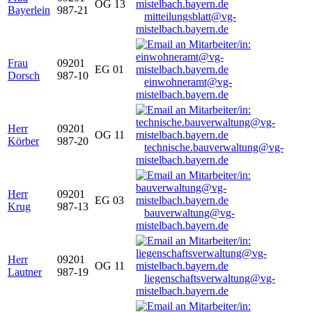
OG 13
Bayerlein
987-21
mitteilungsblatt@vg-
mistelbach.bayern.de
Frau
09201
EG 01
Dorsch
987-10
einwohneramt@vg-
mistelbach.bayern.de
Herr
09201
OG 11
Körber
987-20
technische.bauverwaltung@vg-
mistelbach.bayern.de
Herr
09201
EG 03
Krug
987-13
bauverwaltung@vg-
mistelbach.bayern.de
Herr
09201
OG 11
Lautner
987-19
liegenschaftsverwaltung@vg-
mistelbach.bayern.de