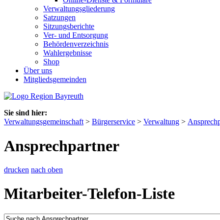
Verwaltungsgliederung
Satzungen
Sitzungsberichte
Ver- und Entsorgung
Behördenverzeichnis
Wahlergebnisse
Shop
Über uns
Mitgliedsgemeinden
Sie sind hier:
Verwaltungsgemeinschaft
>
Bürgerservice
>
Verwaltung
>
Ansprechp
Ansprechpartner
drucken
nach oben
Mitarbeiter-Telefon-Liste