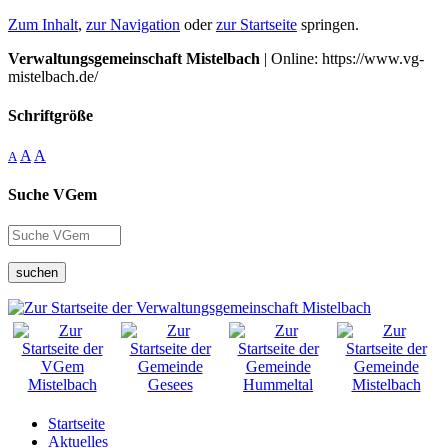
Zum Inhalt
,
zur Navigation
oder
zur Startseite
springen.
Verwaltungsgemeinschaft Mistelbach
| Online: https://www.vg-
mistelbach.de/
Schriftgröße
A
A
A
Suche VGem
suchen
Startseite
Aktuelles