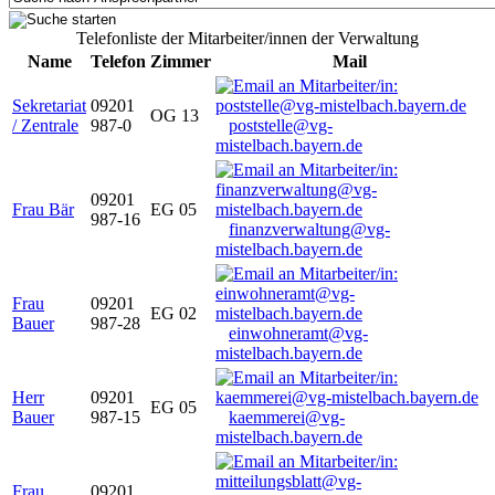
Telefonliste der Mitarbeiter/innen der Verwaltung
Name
Telefon
Zimmer
Mail
Sekretariat
09201
OG 13
/ Zentrale
987-0
poststelle@vg-
mistelbach.bayern.de
09201
Frau Bär
EG 05
987-16
finanzverwaltung@vg-
mistelbach.bayern.de
Frau
09201
EG 02
Bauer
987-28
einwohneramt@vg-
mistelbach.bayern.de
Herr
09201
EG 05
Bauer
987-15
kaemmerei@vg-
mistelbach.bayern.de
Frau
09201