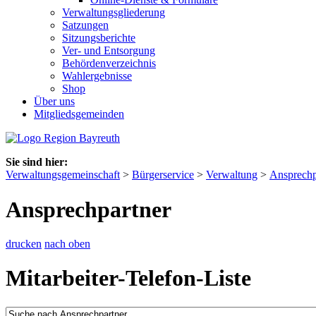
Verwaltungsgliederung
Satzungen
Sitzungsberichte
Ver- und Entsorgung
Behördenverzeichnis
Wahlergebnisse
Shop
Über uns
Mitgliedsgemeinden
Sie sind hier:
Verwaltungsgemeinschaft
>
Bürgerservice
>
Verwaltung
>
Ansprechp
Ansprechpartner
drucken
nach oben
Mitarbeiter-Telefon-Liste