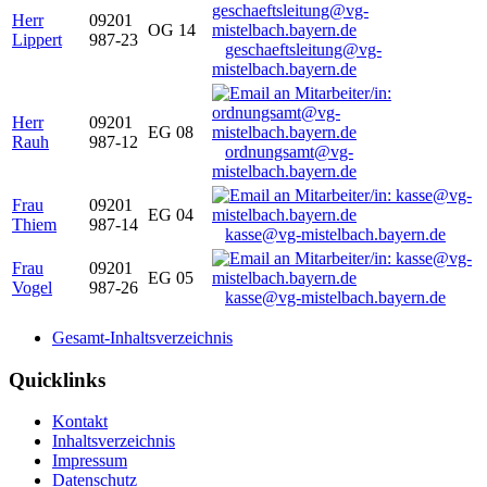
Herr
09201
OG 14
Lippert
987-23
geschaeftsleitung@vg-
mistelbach.bayern.de
Herr
09201
EG 08
Rauh
987-12
ordnungsamt@vg-
mistelbach.bayern.de
Frau
09201
EG 04
Thiem
987-14
kasse@vg-mistelbach.bayern.de
Frau
09201
EG 05
Vogel
987-26
kasse@vg-mistelbach.bayern.de
Gesamt-Inhaltsverzeichnis
Quicklinks
Kontakt
Inhaltsverzeichnis
Impressum
Datenschutz