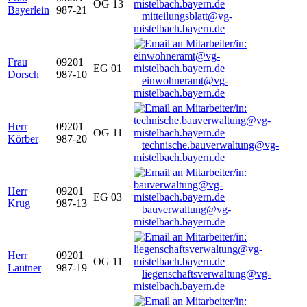
OG 13
Bayerlein
987-21
mitteilungsblatt@vg-
mistelbach.bayern.de
Frau
09201
EG 01
Dorsch
987-10
einwohneramt@vg-
mistelbach.bayern.de
Herr
09201
OG 11
Körber
987-20
technische.bauverwaltung@vg-
mistelbach.bayern.de
Herr
09201
EG 03
Krug
987-13
bauverwaltung@vg-
mistelbach.bayern.de
Herr
09201
OG 11
Lautner
987-19
liegenschaftsverwaltung@vg-
mistelbach.bayern.de