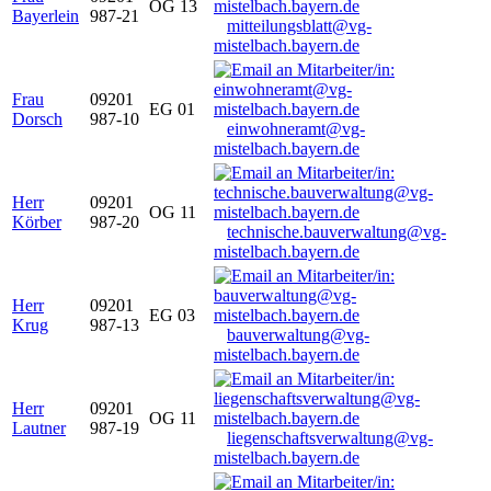
OG 13
Bayerlein
987-21
mitteilungsblatt@vg-
mistelbach.bayern.de
Frau
09201
EG 01
Dorsch
987-10
einwohneramt@vg-
mistelbach.bayern.de
Herr
09201
OG 11
Körber
987-20
technische.bauverwaltung@vg-
mistelbach.bayern.de
Herr
09201
EG 03
Krug
987-13
bauverwaltung@vg-
mistelbach.bayern.de
Herr
09201
OG 11
Lautner
987-19
liegenschaftsverwaltung@vg-
mistelbach.bayern.de