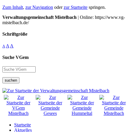
Zum Inhalt
,
zur Navigation
oder
zur Startseite
springen.
Verwaltungsgemeinschaft Mistelbach
| Online: https://www.vg-
mistelbach.de/
Schriftgröße
A
A
A
Suche VGem
suchen
Startseite
Aktuelles