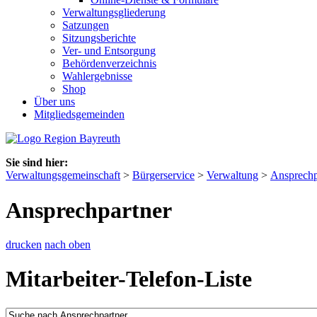
Verwaltungsgliederung
Satzungen
Sitzungsberichte
Ver- und Entsorgung
Behördenverzeichnis
Wahlergebnisse
Shop
Über uns
Mitgliedsgemeinden
Sie sind hier:
Verwaltungsgemeinschaft
>
Bürgerservice
>
Verwaltung
>
Ansprechp
Ansprechpartner
drucken
nach oben
Mitarbeiter-Telefon-Liste