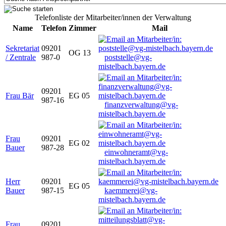
Telefonliste der Mitarbeiter/innen der Verwaltung
Name
Telefon
Zimmer
Mail
Sekretariat
09201
OG 13
/ Zentrale
987-0
poststelle@vg-
mistelbach.bayern.de
09201
Frau Bär
EG 05
987-16
finanzverwaltung@vg-
mistelbach.bayern.de
Frau
09201
EG 02
Bauer
987-28
einwohneramt@vg-
mistelbach.bayern.de
Herr
09201
EG 05
Bauer
987-15
kaemmerei@vg-
mistelbach.bayern.de
Frau
09201