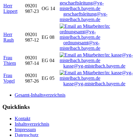
Herr
09201
OG 14
Lippert
987-23
geschaeftsleitung@vg-
mistelbach.bayern.de
Herr
09201
EG 08
Rauh
987-12
ordnungsamt@vg-
mistelbach.bayern.de
Frau
09201
EG 04
Thiem
987-14
kasse@vg-mistelbach.bayern.de
Frau
09201
EG 05
Vogel
987-26
kasse@vg-mistelbach.bayern.de
Gesamt-Inhaltsverzeichnis
Quicklinks
Kontakt
Inhaltsverzeichnis
Impressum
Datenschutz