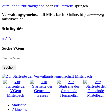
Zum Inhalt
,
zur Navigation
oder
zur Startseite
springen.
Verwaltungsgemeinschaft Mistelbach
| Online: https://www.vg-
mistelbach.de/
Schriftgröße
A
A
A
Suche VGem
suchen
Startseite
Aktuelles