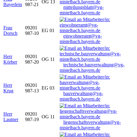
OG 13
Bayerlein
987-21
mitteilungsblatt@vg-
mistelbach.bayern.de
Frau
09201
EG 01
Dorsch
987-10
einwohneramt@vg-
mistelbach.bayern.de
Herr
09201
OG 11
Körber
987-20
technische.bauverwaltung@vg-
mistelbach.bayern.de
Herr
09201
EG 03
Krug
987-13
bauverwaltung@vg-
mistelbach.bayern.de
Herr
09201
OG 11
Lautner
987-19
liegenschaftsverwaltung@vg-
mistelbach.bayern.de