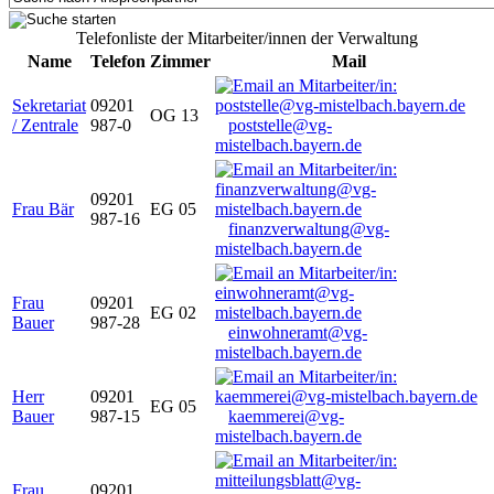
Telefonliste der Mitarbeiter/innen der Verwaltung
Name
Telefon
Zimmer
Mail
Sekretariat
09201
OG 13
/ Zentrale
987-0
poststelle@vg-
mistelbach.bayern.de
09201
Frau Bär
EG 05
987-16
finanzverwaltung@vg-
mistelbach.bayern.de
Frau
09201
EG 02
Bauer
987-28
einwohneramt@vg-
mistelbach.bayern.de
Herr
09201
EG 05
Bauer
987-15
kaemmerei@vg-
mistelbach.bayern.de
Frau
09201