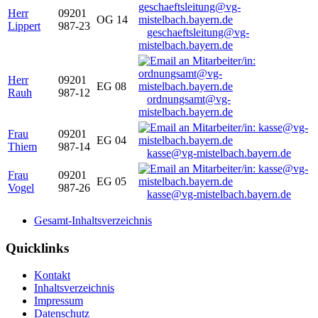
Herr
09201
OG 14
Lippert
987-23
geschaeftsleitung@vg-
mistelbach.bayern.de
Herr
09201
EG 08
Rauh
987-12
ordnungsamt@vg-
mistelbach.bayern.de
Frau
09201
EG 04
Thiem
987-14
kasse@vg-mistelbach.bayern.de
Frau
09201
EG 05
Vogel
987-26
kasse@vg-mistelbach.bayern.de
Gesamt-Inhaltsverzeichnis
Quicklinks
Kontakt
Inhaltsverzeichnis
Impressum
Datenschutz