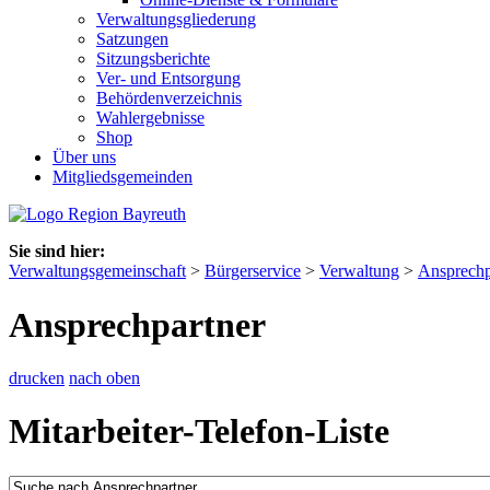
Verwaltungsgliederung
Satzungen
Sitzungsberichte
Ver- und Entsorgung
Behördenverzeichnis
Wahlergebnisse
Shop
Über uns
Mitgliedsgemeinden
Sie sind hier:
Verwaltungsgemeinschaft
>
Bürgerservice
>
Verwaltung
>
Ansprechp
Ansprechpartner
drucken
nach oben
Mitarbeiter-Telefon-Liste