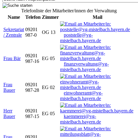
Telefonliste der Mitarbeiter/innen der Verwaltung
Name
Telefon
Zimmer
Mail
Sekretariat
09201
OG 13
/ Zentrale
987-0
poststelle@vg-
mistelbach.bayern.de
09201
Frau Bär
EG 05
987-16
finanzverwaltung@vg-
mistelbach.bayern.de
Frau
09201
EG 02
Bauer
987-28
einwohneramt@vg-
mistelbach.bayern.de
Herr
09201
EG 05
Bauer
987-15
kaemmerei@vg-
mistelbach.bayern.de
Frau
09201