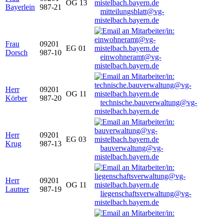
OG 13
Bayerlein
987-21
mitteilungsblatt@vg-
mistelbach.bayern.de
Frau
09201
EG 01
Dorsch
987-10
einwohneramt@vg-
mistelbach.bayern.de
Herr
09201
OG 11
Körber
987-20
technische.bauverwaltung@vg-
mistelbach.bayern.de
Herr
09201
EG 03
Krug
987-13
bauverwaltung@vg-
mistelbach.bayern.de
Herr
09201
OG 11
Lautner
987-19
liegenschaftsverwaltung@vg-
mistelbach.bayern.de