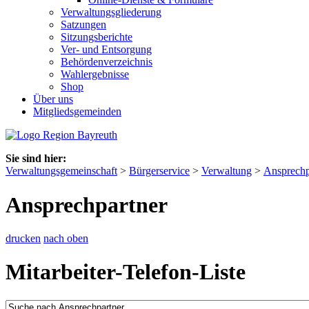
Verwaltungsgliederung
Satzungen
Sitzungsberichte
Ver- und Entsorgung
Behördenverzeichnis
Wahlergebnisse
Shop
Über uns
Mitgliedsgemeinden
Sie sind hier:
Verwaltungsgemeinschaft
>
Bürgerservice
>
Verwaltung
>
Ansprechp
Ansprechpartner
drucken
nach oben
Mitarbeiter-Telefon-Liste