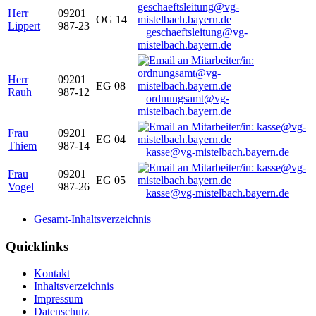
Herr
09201
OG 14
Lippert
987-23
geschaeftsleitung@vg-
mistelbach.bayern.de
Herr
09201
EG 08
Rauh
987-12
ordnungsamt@vg-
mistelbach.bayern.de
Frau
09201
EG 04
Thiem
987-14
kasse@vg-mistelbach.bayern.de
Frau
09201
EG 05
Vogel
987-26
kasse@vg-mistelbach.bayern.de
Gesamt-Inhaltsverzeichnis
Quicklinks
Kontakt
Inhaltsverzeichnis
Impressum
Datenschutz