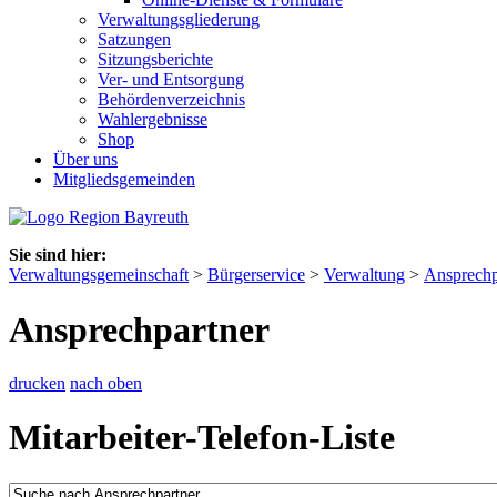
Verwaltungsgliederung
Satzungen
Sitzungsberichte
Ver- und Entsorgung
Behördenverzeichnis
Wahlergebnisse
Shop
Über uns
Mitgliedsgemeinden
Sie sind hier:
Verwaltungsgemeinschaft
>
Bürgerservice
>
Verwaltung
>
Ansprechp
Ansprechpartner
drucken
nach oben
Mitarbeiter-Telefon-Liste