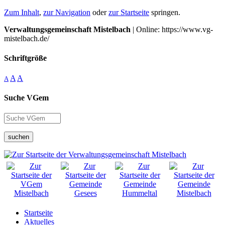
Zum Inhalt
,
zur Navigation
oder
zur Startseite
springen.
Verwaltungsgemeinschaft Mistelbach
| Online: https://www.vg-
mistelbach.de/
Schriftgröße
A
A
A
Suche VGem
suchen
Startseite
Aktuelles