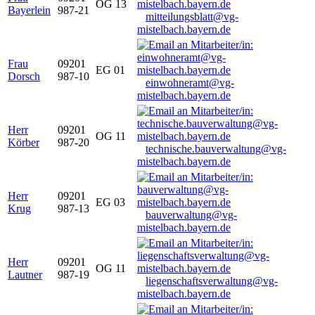
OG 13
Bayerlein
987-21
mitteilungsblatt@vg-
mistelbach.bayern.de
Frau
09201
EG 01
Dorsch
987-10
einwohneramt@vg-
mistelbach.bayern.de
Herr
09201
OG 11
Körber
987-20
technische.bauverwaltung@vg-
mistelbach.bayern.de
Herr
09201
EG 03
Krug
987-13
bauverwaltung@vg-
mistelbach.bayern.de
Herr
09201
OG 11
Lautner
987-19
liegenschaftsverwaltung@vg-
mistelbach.bayern.de