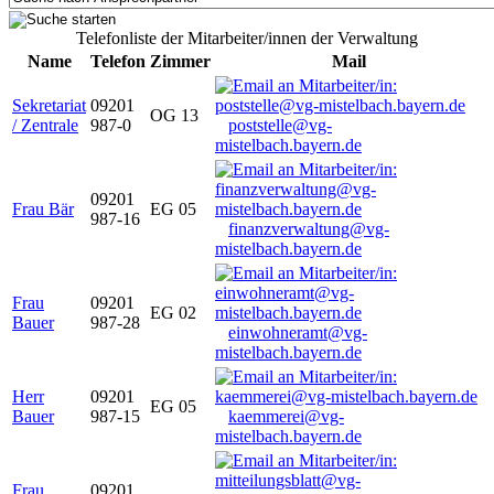
Telefonliste der Mitarbeiter/innen der Verwaltung
Name
Telefon
Zimmer
Mail
Sekretariat
09201
OG 13
/ Zentrale
987-0
poststelle@vg-
mistelbach.bayern.de
09201
Frau Bär
EG 05
987-16
finanzverwaltung@vg-
mistelbach.bayern.de
Frau
09201
EG 02
Bauer
987-28
einwohneramt@vg-
mistelbach.bayern.de
Herr
09201
EG 05
Bauer
987-15
kaemmerei@vg-
mistelbach.bayern.de
Frau
09201