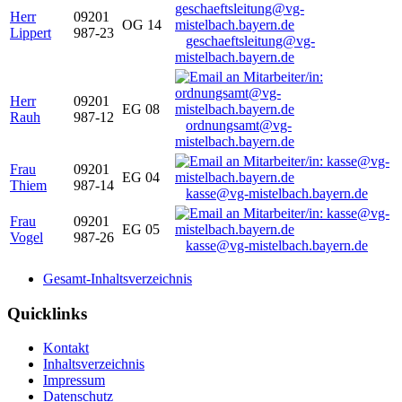
Herr
09201
OG 14
Lippert
987-23
geschaeftsleitung@vg-
mistelbach.bayern.de
Herr
09201
EG 08
Rauh
987-12
ordnungsamt@vg-
mistelbach.bayern.de
Frau
09201
EG 04
Thiem
987-14
kasse@vg-mistelbach.bayern.de
Frau
09201
EG 05
Vogel
987-26
kasse@vg-mistelbach.bayern.de
Gesamt-Inhaltsverzeichnis
Quicklinks
Kontakt
Inhaltsverzeichnis
Impressum
Datenschutz