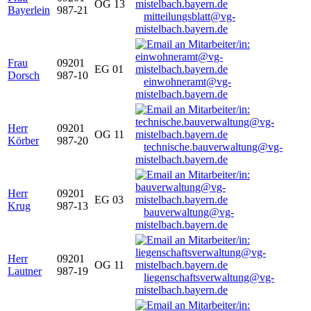
OG 13
Bayerlein
987-21
mitteilungsblatt@vg-
mistelbach.bayern.de
Frau
09201
EG 01
Dorsch
987-10
einwohneramt@vg-
mistelbach.bayern.de
Herr
09201
OG 11
Körber
987-20
technische.bauverwaltung@vg-
mistelbach.bayern.de
Herr
09201
EG 03
Krug
987-13
bauverwaltung@vg-
mistelbach.bayern.de
Herr
09201
OG 11
Lautner
987-19
liegenschaftsverwaltung@vg-
mistelbach.bayern.de