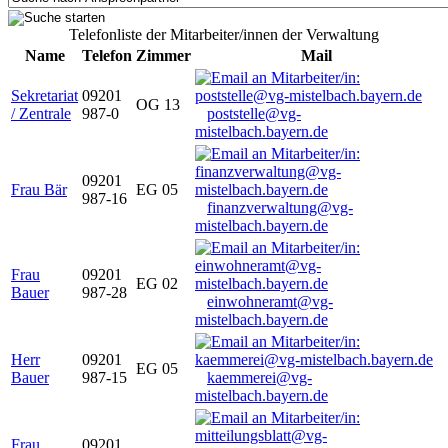
Telefonliste der Mitarbeiter/innen der Verwaltung
Name
Telefon
Zimmer
Mail
Sekretariat
09201
OG 13
/ Zentrale
987-0
poststelle@vg-
mistelbach.bayern.de
09201
Frau Bär
EG 05
987-16
finanzverwaltung@vg-
mistelbach.bayern.de
Frau
09201
EG 02
Bauer
987-28
einwohneramt@vg-
mistelbach.bayern.de
Herr
09201
EG 05
Bauer
987-15
kaemmerei@vg-
mistelbach.bayern.de
Frau
09201