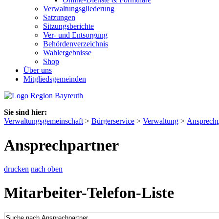
Verwaltungsgliederung
Satzungen
Sitzungsberichte
Ver- und Entsorgung
Behördenverzeichnis
Wahlergebnisse
Shop
Über uns
Mitgliedsgemeinden
Sie sind hier:
Verwaltungsgemeinschaft
>
Bürgerservice
>
Verwaltung
>
Ansprechp
Ansprechpartner
drucken
nach oben
Mitarbeiter-Telefon-Liste