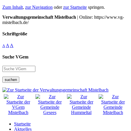
Zum Inhalt
,
zur Navigation
oder
zur Startseite
springen.
Verwaltungsgemeinschaft Mistelbach
| Online: https://www.vg-
mistelbach.de/
Schriftgröße
A
A
A
Suche VGem
suchen
Startseite
Aktuelles