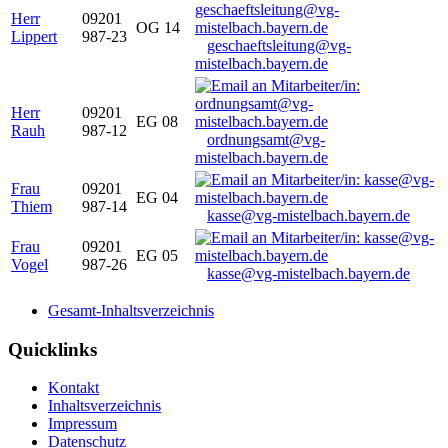
Herr
09201
OG 14
Lippert
987-23
geschaeftsleitung@vg-
mistelbach.bayern.de
Herr
09201
EG 08
Rauh
987-12
ordnungsamt@vg-
mistelbach.bayern.de
Frau
09201
EG 04
Thiem
987-14
kasse@vg-mistelbach.bayern.de
Frau
09201
EG 05
Vogel
987-26
kasse@vg-mistelbach.bayern.de
Gesamt-Inhaltsverzeichnis
Quicklinks
Kontakt
Inhaltsverzeichnis
Impressum
Datenschutz