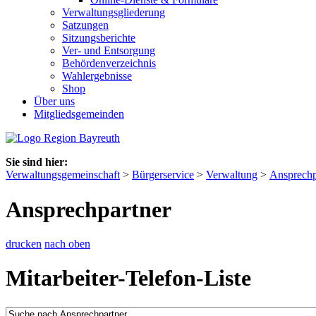
Verwaltungsgliederung
Satzungen
Sitzungsberichte
Ver- und Entsorgung
Behördenverzeichnis
Wahlergebnisse
Shop
Über uns
Mitgliedsgemeinden
Sie sind hier:
Verwaltungsgemeinschaft
>
Bürgerservice
>
Verwaltung
>
Ansprechp
Ansprechpartner
drucken
nach oben
Mitarbeiter-Telefon-Liste