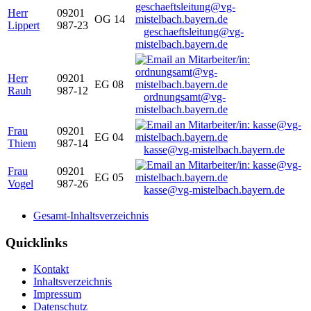
Herr
09201
OG 14
Lippert
987-23
geschaeftsleitung@vg-
mistelbach.bayern.de
Herr
09201
EG 08
Rauh
987-12
ordnungsamt@vg-
mistelbach.bayern.de
Frau
09201
EG 04
Thiem
987-14
kasse@vg-mistelbach.bayern.de
Frau
09201
EG 05
Vogel
987-26
kasse@vg-mistelbach.bayern.de
Gesamt-Inhaltsverzeichnis
Quicklinks
Kontakt
Inhaltsverzeichnis
Impressum
Datenschutz