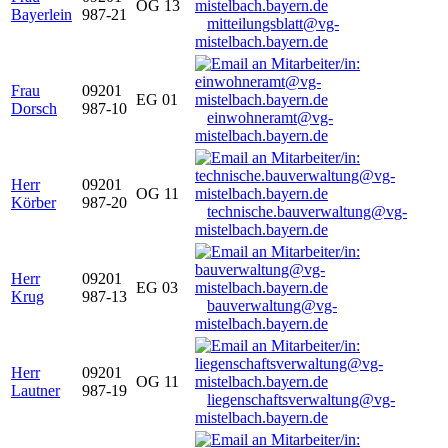
OG 13
Bayerlein
987-21
mitteilungsblatt@vg-
mistelbach.bayern.de
Frau
09201
EG 01
Dorsch
987-10
einwohneramt@vg-
mistelbach.bayern.de
Herr
09201
OG 11
Körber
987-20
technische.bauverwaltung@vg-
mistelbach.bayern.de
Herr
09201
EG 03
Krug
987-13
bauverwaltung@vg-
mistelbach.bayern.de
Herr
09201
OG 11
Lautner
987-19
liegenschaftsverwaltung@vg-
mistelbach.bayern.de