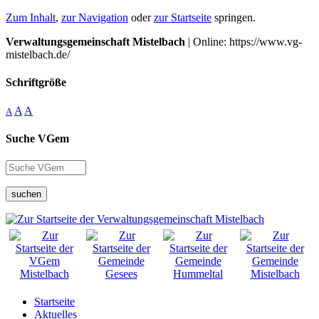
Zum Inhalt
,
zur Navigation
oder
zur Startseite
springen.
Verwaltungsgemeinschaft Mistelbach
| Online: https://www.vg-
mistelbach.de/
Schriftgröße
A
A
A
Suche VGem
suchen
Startseite
Aktuelles