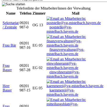
Telefonliste der Mitarbeiter/innen der Verwaltung
Name
Telefon
Zimmer
Mail
Sekretariat
09201
OG 13
/ Zentrale
987-0
poststelle@vg-
mistelbach.bayern.de
09201
Frau Bär
EG 05
987-16
finanzverwaltung@vg-
mistelbach.bayern.de
Frau
09201
EG 02
Bauer
987-28
einwohneramt@vg-
mistelbach.bayern.de
Herr
09201
EG 05
Bauer
987-15
kaemmerei@vg-
mistelbach.bayern.de
Frau
09201