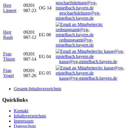
Herr
09201
OG 14
Lippert
987-23
geschaeftsleitung@vg-
mistelbach.bayern.de
Herr
09201
EG 08
Rauh
987-12
ordnungsamt@vg-
mistelbach.bayern.de
Frau
09201
EG 04
Thiem
987-14
kasse@vg-mistelbach.bayern.de
Frau
09201
EG 05
Vogel
987-26
kasse@vg-mistelbach.bayern.de
Gesamt-Inhaltsverzeichnis
Quicklinks
Kontakt
Inhaltsverzeichnis
Impressum
Datenschutz