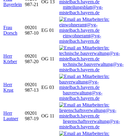
OG 13
Bayerlein
987-21
mitteilungsblatt@vg-
mistelbach.bayern.de
Frau
09201
EG 01
Dorsch
987-10
einwohneramt@vg-
mistelbach.bayern.de
Herr
09201
OG 11
Körber
987-20
technische.bauverwaltung@vg-
mistelbach.bayern.de
Herr
09201
EG 03
Krug
987-13
bauverwaltung@vg-
mistelbach.bayern.de
Herr
09201
OG 11
Lautner
987-19
liegenschaftsverwaltung@vg-
mistelbach.bayern.de