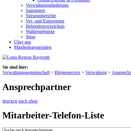
Verwaltungsgliederung
Satzungen
Sitzungsberichte
Ver- und Entsorgung
Behördenverzeichnis
Wahlergebnisse
Shop
Über uns
Mitgliedsgemeinden
Sie sind hier:
Verwaltungsgemeinschaft
>
Bürgerservice
>
Verwaltung
>
Ansprechp
Ansprechpartner
drucken
nach oben
Mitarbeiter-Telefon-Liste