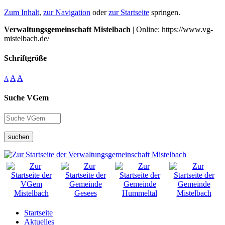
Zum Inhalt
,
zur Navigation
oder
zur Startseite
springen.
Verwaltungsgemeinschaft Mistelbach
| Online: https://www.vg-
mistelbach.de/
Schriftgröße
A
A
A
Suche VGem
suchen
Startseite
Aktuelles