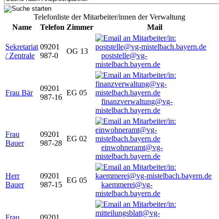
Telefonliste der Mitarbeiter/innen der Verwaltung
Name
Telefon
Zimmer
Mail
Sekretariat
09201
OG 13
/ Zentrale
987-0
poststelle@vg-
mistelbach.bayern.de
09201
Frau Bär
EG 05
987-16
finanzverwaltung@vg-
mistelbach.bayern.de
Frau
09201
EG 02
Bauer
987-28
einwohneramt@vg-
mistelbach.bayern.de
Herr
09201
EG 05
Bauer
987-15
kaemmerei@vg-
mistelbach.bayern.de
Frau
09201