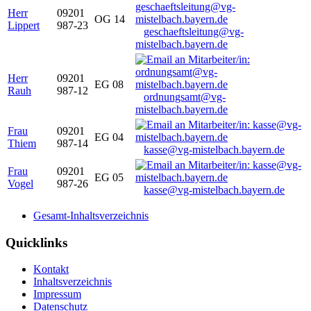
Herr
09201
OG 14
Lippert
987-23
geschaeftsleitung@vg-
mistelbach.bayern.de
Herr
09201
EG 08
Rauh
987-12
ordnungsamt@vg-
mistelbach.bayern.de
Frau
09201
EG 04
Thiem
987-14
kasse@vg-mistelbach.bayern.de
Frau
09201
EG 05
Vogel
987-26
kasse@vg-mistelbach.bayern.de
Gesamt-Inhaltsverzeichnis
Quicklinks
Kontakt
Inhaltsverzeichnis
Impressum
Datenschutz