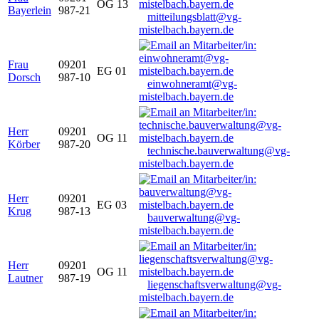
OG 13
Bayerlein
987-21
mitteilungsblatt@vg-
mistelbach.bayern.de
Frau
09201
EG 01
Dorsch
987-10
einwohneramt@vg-
mistelbach.bayern.de
Herr
09201
OG 11
Körber
987-20
technische.bauverwaltung@vg-
mistelbach.bayern.de
Herr
09201
EG 03
Krug
987-13
bauverwaltung@vg-
mistelbach.bayern.de
Herr
09201
OG 11
Lautner
987-19
liegenschaftsverwaltung@vg-
mistelbach.bayern.de