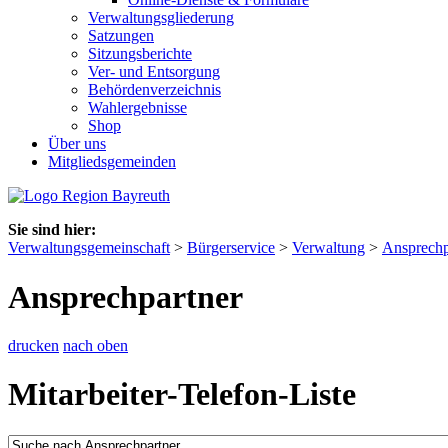
Verwaltungsgliederung
Satzungen
Sitzungsberichte
Ver- und Entsorgung
Behördenverzeichnis
Wahlergebnisse
Shop
Über uns
Mitgliedsgemeinden
Sie sind hier:
Verwaltungsgemeinschaft
>
Bürgerservice
>
Verwaltung
>
Ansprechp
Ansprechpartner
drucken
nach oben
Mitarbeiter-Telefon-Liste