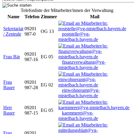
Telefonliste der Mitarbeiter/innen der Verwaltung
Name
Telefon
Zimmer
Mail
Sekretariat
09201
OG 13
/ Zentrale
987-0
poststelle@vg-
mistelbach.bayern.de
09201
Frau Bär
EG 05
987-16
finanzverwaltung@vg-
mistelbach.bayern.de
Frau
09201
EG 02
Bauer
987-28
einwohneramt@vg-
mistelbach.bayern.de
Herr
09201
EG 05
Bauer
987-15
kaemmerei@vg-
mistelbach.bayern.de
Frau
09201