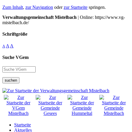
Zum Inhalt
,
zur Navigation
oder
zur Startseite
springen.
Verwaltungsgemeinschaft Mistelbach
| Online: https://www.vg-
mistelbach.de/
Schriftgröße
A
A
A
Suche VGem
suchen
Startseite
Aktuelles