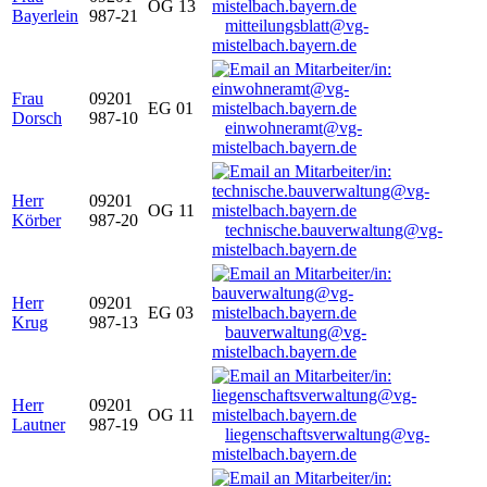
OG 13
Bayerlein
987-21
mitteilungsblatt@vg-
mistelbach.bayern.de
Frau
09201
EG 01
Dorsch
987-10
einwohneramt@vg-
mistelbach.bayern.de
Herr
09201
OG 11
Körber
987-20
technische.bauverwaltung@vg-
mistelbach.bayern.de
Herr
09201
EG 03
Krug
987-13
bauverwaltung@vg-
mistelbach.bayern.de
Herr
09201
OG 11
Lautner
987-19
liegenschaftsverwaltung@vg-
mistelbach.bayern.de