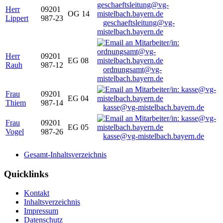
Herr
09201
OG 14
Lippert
987-23
geschaeftsleitung@vg-
mistelbach.bayern.de
Herr
09201
EG 08
Rauh
987-12
ordnungsamt@vg-
mistelbach.bayern.de
Frau
09201
EG 04
Thiem
987-14
kasse@vg-mistelbach.bayern.de
Frau
09201
EG 05
Vogel
987-26
kasse@vg-mistelbach.bayern.de
Gesamt-Inhaltsverzeichnis
Quicklinks
Kontakt
Inhaltsverzeichnis
Impressum
Datenschutz