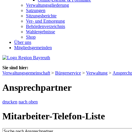
Verwaltungsgliederung
Satzungen
Sitzungsberichte
Ver- und Entsorgung
Behördenverzeichnis
Wahlergebnisse
Shop
Über uns
Mitgliedsgemeinden
Sie sind hier:
Verwaltungsgemeinschaft
>
Bürgerservice
>
Verwaltung
>
Ansprechp
Ansprechpartner
drucken
nach oben
Mitarbeiter-Telefon-Liste