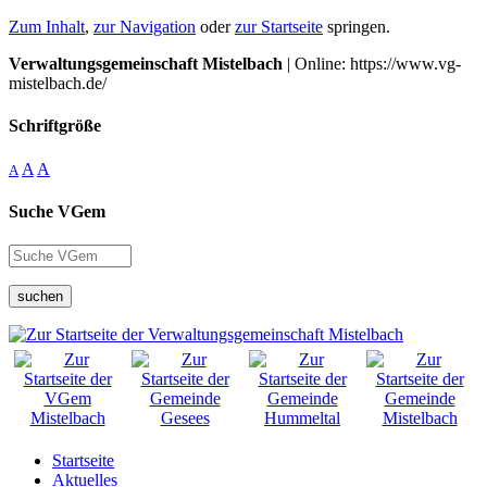
Zum Inhalt
,
zur Navigation
oder
zur Startseite
springen.
Verwaltungsgemeinschaft Mistelbach
| Online: https://www.vg-
mistelbach.de/
Schriftgröße
A
A
A
Suche VGem
suchen
Startseite
Aktuelles