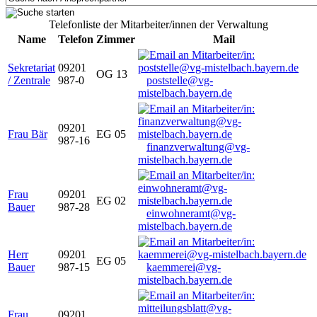
Telefonliste der Mitarbeiter/innen der Verwaltung
Name
Telefon
Zimmer
Mail
Sekretariat
09201
OG 13
/ Zentrale
987-0
poststelle@vg-
mistelbach.bayern.de
09201
Frau Bär
EG 05
987-16
finanzverwaltung@vg-
mistelbach.bayern.de
Frau
09201
EG 02
Bauer
987-28
einwohneramt@vg-
mistelbach.bayern.de
Herr
09201
EG 05
Bauer
987-15
kaemmerei@vg-
mistelbach.bayern.de
Frau
09201