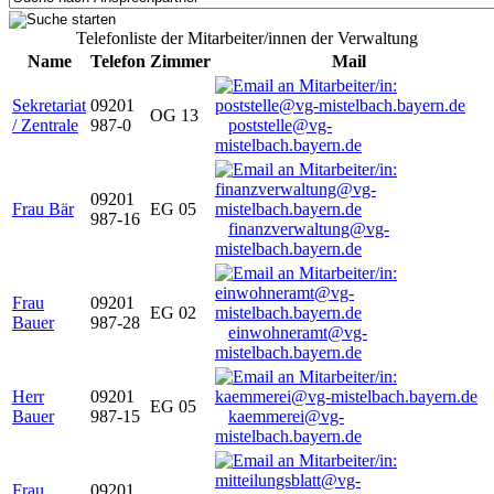
Telefonliste der Mitarbeiter/innen der Verwaltung
Name
Telefon
Zimmer
Mail
Sekretariat
09201
OG 13
/ Zentrale
987-0
poststelle@vg-
mistelbach.bayern.de
09201
Frau Bär
EG 05
987-16
finanzverwaltung@vg-
mistelbach.bayern.de
Frau
09201
EG 02
Bauer
987-28
einwohneramt@vg-
mistelbach.bayern.de
Herr
09201
EG 05
Bauer
987-15
kaemmerei@vg-
mistelbach.bayern.de
Frau
09201