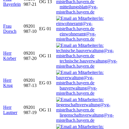
OG 13
Bayerlein
987-21
mitteilungsblatt@vg-
mistelbach.bayern.de
Frau
09201
EG 01
Dorsch
987-10
einwohneramt@vg-
mistelbach.bayern.de
Herr
09201
OG 11
Körber
987-20
technische.bauverwaltung@vg-
mistelbach.bayern.de
Herr
09201
EG 03
Krug
987-13
bauverwaltung@vg-
mistelbach.bayern.de
Herr
09201
OG 11
Lautner
987-19
liegenschaftsverwaltung@vg-
mistelbach.bayern.de