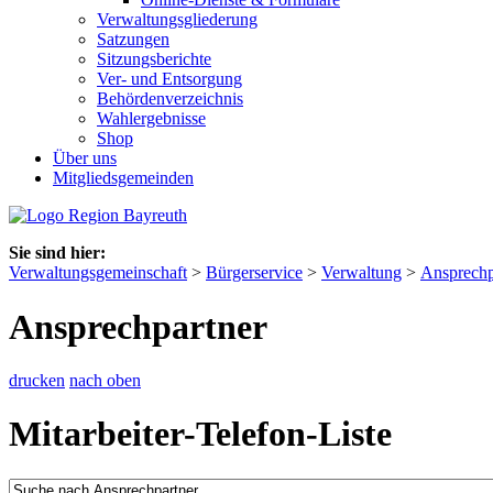
Verwaltungsgliederung
Satzungen
Sitzungsberichte
Ver- und Entsorgung
Behördenverzeichnis
Wahlergebnisse
Shop
Über uns
Mitgliedsgemeinden
Sie sind hier:
Verwaltungsgemeinschaft
>
Bürgerservice
>
Verwaltung
>
Ansprechp
Ansprechpartner
drucken
nach oben
Mitarbeiter-Telefon-Liste