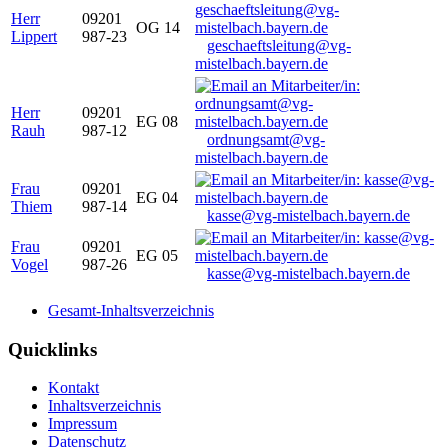
Herr
09201
OG 14
Lippert
987-23
geschaeftsleitung@vg-
mistelbach.bayern.de
Herr
09201
EG 08
Rauh
987-12
ordnungsamt@vg-
mistelbach.bayern.de
Frau
09201
EG 04
Thiem
987-14
kasse@vg-mistelbach.bayern.de
Frau
09201
EG 05
Vogel
987-26
kasse@vg-mistelbach.bayern.de
Gesamt-Inhaltsverzeichnis
Quicklinks
Kontakt
Inhaltsverzeichnis
Impressum
Datenschutz