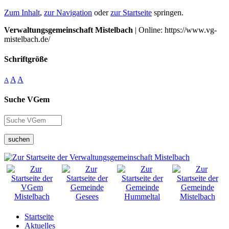
Zum Inhalt
,
zur Navigation
oder
zur Startseite
springen.
Verwaltungsgemeinschaft Mistelbach
| Online: https://www.vg-
mistelbach.de/
Schriftgröße
A
A
A
Suche VGem
suchen
Startseite
Aktuelles