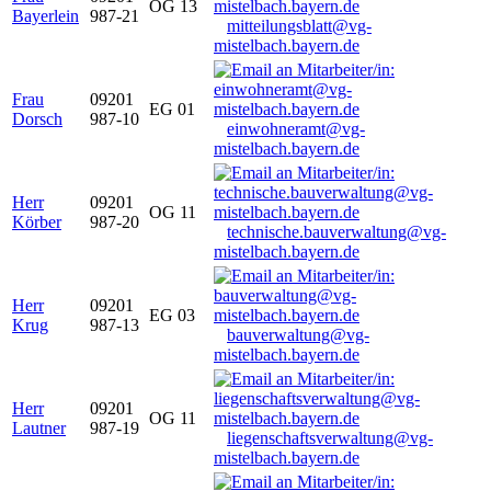
OG 13
Bayerlein
987-21
mitteilungsblatt@vg-
mistelbach.bayern.de
Frau
09201
EG 01
Dorsch
987-10
einwohneramt@vg-
mistelbach.bayern.de
Herr
09201
OG 11
Körber
987-20
technische.bauverwaltung@vg-
mistelbach.bayern.de
Herr
09201
EG 03
Krug
987-13
bauverwaltung@vg-
mistelbach.bayern.de
Herr
09201
OG 11
Lautner
987-19
liegenschaftsverwaltung@vg-
mistelbach.bayern.de