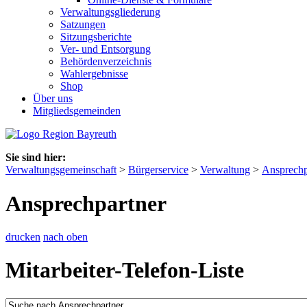
Verwaltungsgliederung
Satzungen
Sitzungsberichte
Ver- und Entsorgung
Behördenverzeichnis
Wahlergebnisse
Shop
Über uns
Mitgliedsgemeinden
Sie sind hier:
Verwaltungsgemeinschaft
>
Bürgerservice
>
Verwaltung
>
Ansprechp
Ansprechpartner
drucken
nach oben
Mitarbeiter-Telefon-Liste