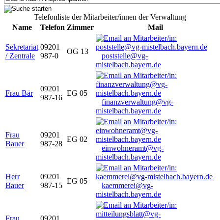
Telefonliste der Mitarbeiter/innen der Verwaltung
Name
Telefon
Zimmer
Mail
Sekretariat
09201
OG 13
/ Zentrale
987-0
poststelle@vg-
mistelbach.bayern.de
09201
Frau Bär
EG 05
987-16
finanzverwaltung@vg-
mistelbach.bayern.de
Frau
09201
EG 02
Bauer
987-28
einwohneramt@vg-
mistelbach.bayern.de
Herr
09201
EG 05
Bauer
987-15
kaemmerei@vg-
mistelbach.bayern.de
Frau
09201