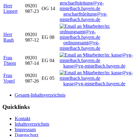
Herr
09201
OG 14
Lippert
987-23
geschaeftsleitung@vg-
mistelbach.bayern.de
Herr
09201
EG 08
Rauh
987-12
ordnungsamt@vg-
mistelbach.bayern.de
Frau
09201
EG 04
Thiem
987-14
kasse@vg-mistelbach.bayern.de
Frau
09201
EG 05
Vogel
987-26
kasse@vg-mistelbach.bayern.de
Gesamt-Inhaltsverzeichnis
Quicklinks
Kontakt
Inhaltsverzeichnis
Impressum
Datenschutz