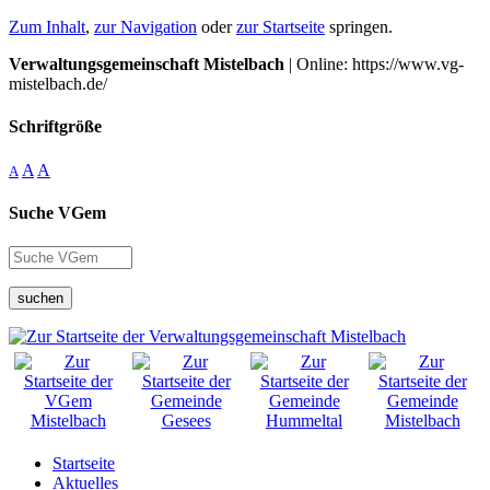
Zum Inhalt
,
zur Navigation
oder
zur Startseite
springen.
Verwaltungsgemeinschaft Mistelbach
| Online: https://www.vg-
mistelbach.de/
Schriftgröße
A
A
A
Suche VGem
suchen
Startseite
Aktuelles