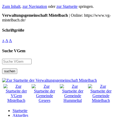
Zum Inhalt
,
zur Navigation
oder
zur Startseite
springen.
Verwaltungsgemeinschaft Mistelbach
| Online: https://www.vg-
mistelbach.de/
Schriftgröße
A
A
A
Suche VGem
suchen
Startseite
Aktuelles