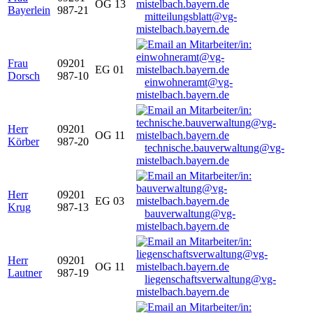
OG 13
Bayerlein
987-21
mitteilungsblatt@vg-
mistelbach.bayern.de
Frau
09201
EG 01
Dorsch
987-10
einwohneramt@vg-
mistelbach.bayern.de
Herr
09201
OG 11
Körber
987-20
technische.bauverwaltung@vg-
mistelbach.bayern.de
Herr
09201
EG 03
Krug
987-13
bauverwaltung@vg-
mistelbach.bayern.de
Herr
09201
OG 11
Lautner
987-19
liegenschaftsverwaltung@vg-
mistelbach.bayern.de