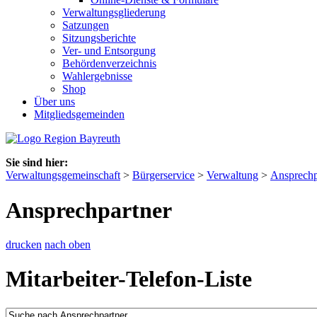
Verwaltungsgliederung
Satzungen
Sitzungsberichte
Ver- und Entsorgung
Behördenverzeichnis
Wahlergebnisse
Shop
Über uns
Mitgliedsgemeinden
Sie sind hier:
Verwaltungsgemeinschaft
>
Bürgerservice
>
Verwaltung
>
Ansprechp
Ansprechpartner
drucken
nach oben
Mitarbeiter-Telefon-Liste