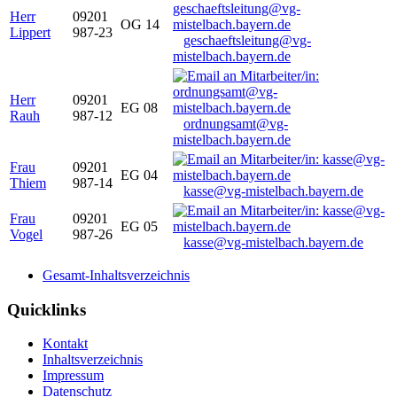
Herr
09201
OG 14
Lippert
987-23
geschaeftsleitung@vg-
mistelbach.bayern.de
Herr
09201
EG 08
Rauh
987-12
ordnungsamt@vg-
mistelbach.bayern.de
Frau
09201
EG 04
Thiem
987-14
kasse@vg-mistelbach.bayern.de
Frau
09201
EG 05
Vogel
987-26
kasse@vg-mistelbach.bayern.de
Gesamt-Inhaltsverzeichnis
Quicklinks
Kontakt
Inhaltsverzeichnis
Impressum
Datenschutz