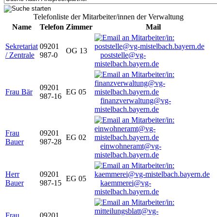
Telefonliste der Mitarbeiter/innen der Verwaltung
Name
Telefon
Zimmer
Mail
Sekretariat
09201
OG 13
/ Zentrale
987-0
poststelle@vg-
mistelbach.bayern.de
09201
Frau Bär
EG 05
987-16
finanzverwaltung@vg-
mistelbach.bayern.de
Frau
09201
EG 02
Bauer
987-28
einwohneramt@vg-
mistelbach.bayern.de
Herr
09201
EG 05
Bauer
987-15
kaemmerei@vg-
mistelbach.bayern.de
Frau
09201