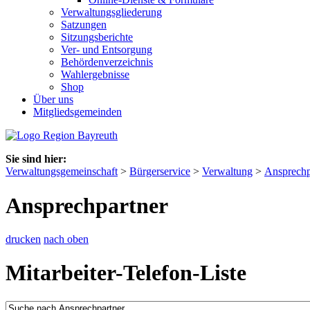
Verwaltungsgliederung
Satzungen
Sitzungsberichte
Ver- und Entsorgung
Behördenverzeichnis
Wahlergebnisse
Shop
Über uns
Mitgliedsgemeinden
Sie sind hier:
Verwaltungsgemeinschaft
>
Bürgerservice
>
Verwaltung
>
Ansprechp
Ansprechpartner
drucken
nach oben
Mitarbeiter-Telefon-Liste