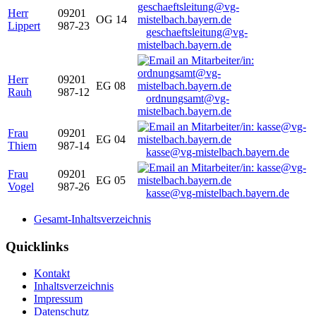
Herr
09201
OG 14
Lippert
987-23
geschaeftsleitung@vg-
mistelbach.bayern.de
Herr
09201
EG 08
Rauh
987-12
ordnungsamt@vg-
mistelbach.bayern.de
Frau
09201
EG 04
Thiem
987-14
kasse@vg-mistelbach.bayern.de
Frau
09201
EG 05
Vogel
987-26
kasse@vg-mistelbach.bayern.de
Gesamt-Inhaltsverzeichnis
Quicklinks
Kontakt
Inhaltsverzeichnis
Impressum
Datenschutz