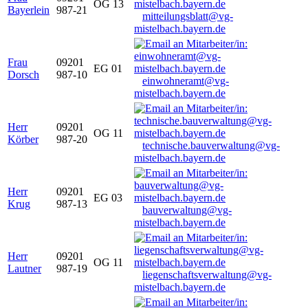
OG 13
Bayerlein
987-21
mitteilungsblatt@vg-
mistelbach.bayern.de
Frau
09201
EG 01
Dorsch
987-10
einwohneramt@vg-
mistelbach.bayern.de
Herr
09201
OG 11
Körber
987-20
technische.bauverwaltung@vg-
mistelbach.bayern.de
Herr
09201
EG 03
Krug
987-13
bauverwaltung@vg-
mistelbach.bayern.de
Herr
09201
OG 11
Lautner
987-19
liegenschaftsverwaltung@vg-
mistelbach.bayern.de