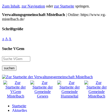
Zum Inhalt
,
zur Navigation
oder
zur Startseite
springen.
Verwaltungsgemeinschaft Mistelbach
| Online: https://www.vg-
mistelbach.de/
Schriftgröße
A
A
A
Suche VGem
suchen
Startseite
Aktuelles