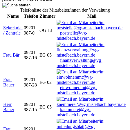
Telefonliste der Mitarbeiter/innen der Verwaltung
Name
Telefon
Zimmer
Mail
Sekretariat
09201
OG 13
/ Zentrale
987-0
poststelle@vg-
mistelbach.bayern.de
09201
Frau Bär
EG 05
987-16
finanzverwaltung@vg-
mistelbach.bayern.de
Frau
09201
EG 02
Bauer
987-28
einwohneramt@vg-
mistelbach.bayern.de
Herr
09201
EG 05
Bauer
987-15
kaemmerei@vg-
mistelbach.bayern.de
Frau
09201