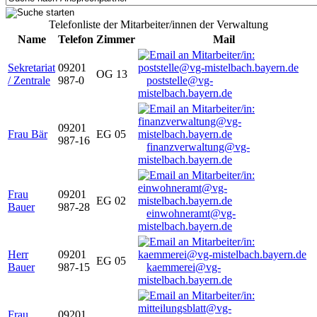
Telefonliste der Mitarbeiter/innen der Verwaltung
Name
Telefon
Zimmer
Mail
Sekretariat
09201
OG 13
/ Zentrale
987-0
poststelle@vg-
mistelbach.bayern.de
09201
Frau Bär
EG 05
987-16
finanzverwaltung@vg-
mistelbach.bayern.de
Frau
09201
EG 02
Bauer
987-28
einwohneramt@vg-
mistelbach.bayern.de
Herr
09201
EG 05
Bauer
987-15
kaemmerei@vg-
mistelbach.bayern.de
Frau
09201