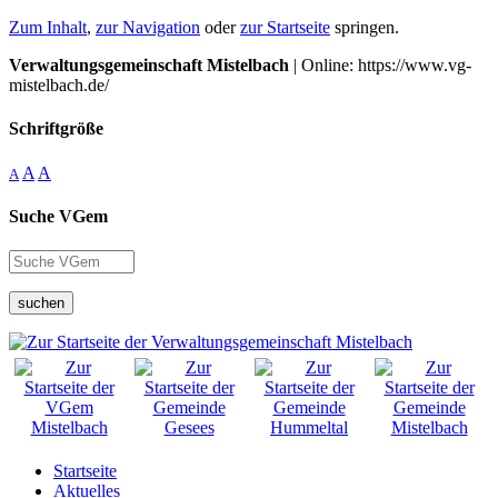
Zum Inhalt
,
zur Navigation
oder
zur Startseite
springen.
Verwaltungsgemeinschaft Mistelbach
| Online: https://www.vg-
mistelbach.de/
Schriftgröße
A
A
A
Suche VGem
suchen
Startseite
Aktuelles