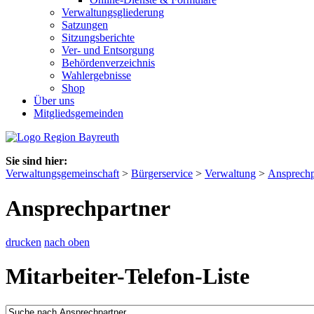
Verwaltungsgliederung
Satzungen
Sitzungsberichte
Ver- und Entsorgung
Behördenverzeichnis
Wahlergebnisse
Shop
Über uns
Mitgliedsgemeinden
Sie sind hier:
Verwaltungsgemeinschaft
>
Bürgerservice
>
Verwaltung
>
Ansprechp
Ansprechpartner
drucken
nach oben
Mitarbeiter-Telefon-Liste