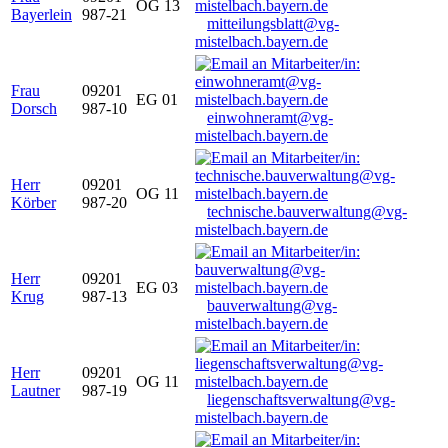
OG 13
Bayerlein
987-21
mitteilungsblatt@vg-
mistelbach.bayern.de
Frau
09201
EG 01
Dorsch
987-10
einwohneramt@vg-
mistelbach.bayern.de
Herr
09201
OG 11
Körber
987-20
technische.bauverwaltung@vg-
mistelbach.bayern.de
Herr
09201
EG 03
Krug
987-13
bauverwaltung@vg-
mistelbach.bayern.de
Herr
09201
OG 11
Lautner
987-19
liegenschaftsverwaltung@vg-
mistelbach.bayern.de