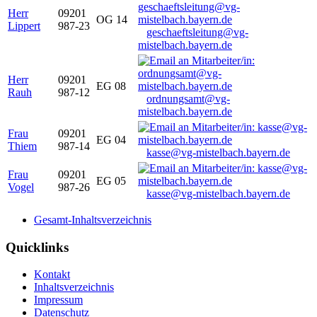
Herr
09201
OG 14
Lippert
987-23
geschaeftsleitung@vg-
mistelbach.bayern.de
Herr
09201
EG 08
Rauh
987-12
ordnungsamt@vg-
mistelbach.bayern.de
Frau
09201
EG 04
Thiem
987-14
kasse@vg-mistelbach.bayern.de
Frau
09201
EG 05
Vogel
987-26
kasse@vg-mistelbach.bayern.de
Gesamt-Inhaltsverzeichnis
Quicklinks
Kontakt
Inhaltsverzeichnis
Impressum
Datenschutz