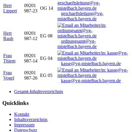
Herr
09201
OG 14
Lippert
987-23
geschaeftsleitung@vg-
mistelbach.bayern.de
Herr
09201
EG 08
Rauh
987-12
ordnungsamt@vg-
mistelbach.bayern.de
Frau
09201
EG 04
Thiem
987-14
kasse@vg-mistelbach.bayern.de
Frau
09201
EG 05
Vogel
987-26
kasse@vg-mistelbach.bayern.de
Gesamt-Inhaltsverzeichnis
Quicklinks
Kontakt
Inhaltsverzeichnis
Impressum
Datenschutz