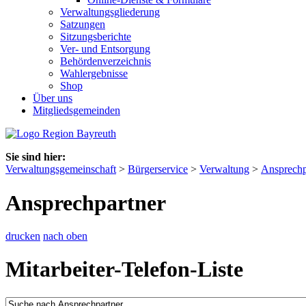
Verwaltungsgliederung
Satzungen
Sitzungsberichte
Ver- und Entsorgung
Behördenverzeichnis
Wahlergebnisse
Shop
Über uns
Mitgliedsgemeinden
Sie sind hier:
Verwaltungsgemeinschaft
>
Bürgerservice
>
Verwaltung
>
Ansprechp
Ansprechpartner
drucken
nach oben
Mitarbeiter-Telefon-Liste