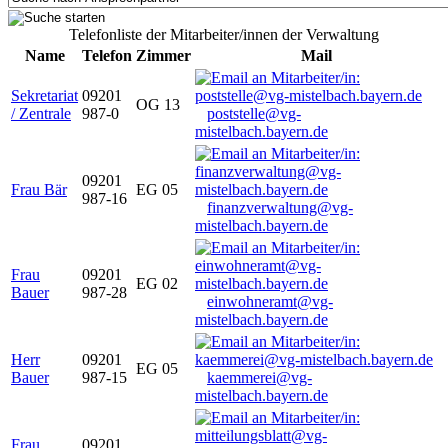
Telefonliste der Mitarbeiter/innen der Verwaltung
Name
Telefon
Zimmer
Mail
Sekretariat
09201
OG 13
/ Zentrale
987-0
poststelle@vg-
mistelbach.bayern.de
09201
Frau Bär
EG 05
987-16
finanzverwaltung@vg-
mistelbach.bayern.de
Frau
09201
EG 02
Bauer
987-28
einwohneramt@vg-
mistelbach.bayern.de
Herr
09201
EG 05
Bauer
987-15
kaemmerei@vg-
mistelbach.bayern.de
Frau
09201