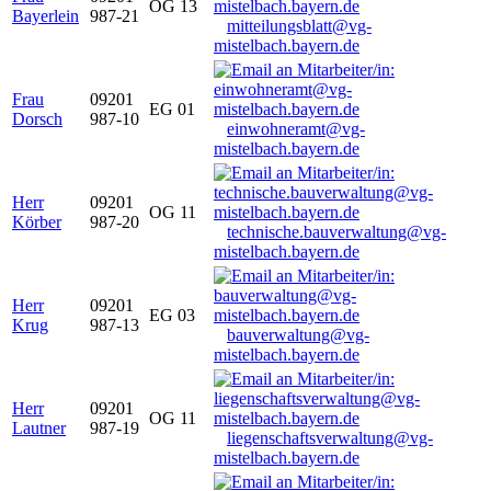
OG 13
Bayerlein
987-21
mitteilungsblatt@vg-
mistelbach.bayern.de
Frau
09201
EG 01
Dorsch
987-10
einwohneramt@vg-
mistelbach.bayern.de
Herr
09201
OG 11
Körber
987-20
technische.bauverwaltung@vg-
mistelbach.bayern.de
Herr
09201
EG 03
Krug
987-13
bauverwaltung@vg-
mistelbach.bayern.de
Herr
09201
OG 11
Lautner
987-19
liegenschaftsverwaltung@vg-
mistelbach.bayern.de