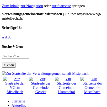
Zum Inhalt
,
zur Navigation
oder
zur Startseite
springen.
Verwaltungsgemeinschaft Mistelbach
| Online: https://www.vg-
mistelbach.de/
Schriftgröße
A
A
A
Suche VGem
suchen
Startseite
Aktuelles