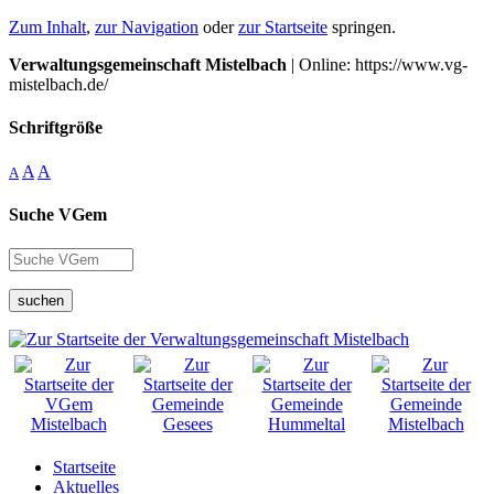
Zum Inhalt
,
zur Navigation
oder
zur Startseite
springen.
Verwaltungsgemeinschaft Mistelbach
| Online: https://www.vg-
mistelbach.de/
Schriftgröße
A
A
A
Suche VGem
suchen
Startseite
Aktuelles