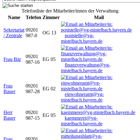
Telefonliste der Mitarbeiter/innen der Verwaltung
Name
Telefon
Zimmer
Mail
Sekretariat
09201
OG 13
/ Zentrale
987-0
poststelle@vg-
mistelbach.bayern.de
09201
Frau Bär
EG 05
987-16
finanzverwaltung@vg-
mistelbach.bayern.de
Frau
09201
EG 02
Bauer
987-28
einwohneramt@vg-
mistelbach.bayern.de
Herr
09201
EG 05
Bauer
987-15
kaemmerei@vg-
mistelbach.bayern.de
Frau
09201