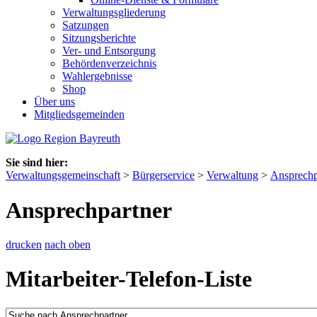
Verwaltungsgliederung
Satzungen
Sitzungsberichte
Ver- und Entsorgung
Behördenverzeichnis
Wahlergebnisse
Shop
Über uns
Mitgliedsgemeinden
Sie sind hier:
Verwaltungsgemeinschaft
>
Bürgerservice
>
Verwaltung
>
Ansprechp
Ansprechpartner
drucken
nach oben
Mitarbeiter-Telefon-Liste