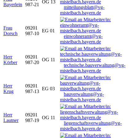
OG 13
Bayerlein
987-21
mitteilungsblatt@vg-
mistelbach.bayern.de
Frau
09201
EG 01
Dorsch
987-10
einwohneramt@vg-
mistelbach.bayern.de
Herr
09201
OG 11
Körber
987-20
technische.bauverwaltung@vg-
mistelbach.bayern.de
Herr
09201
EG 03
Krug
987-13
bauverwaltung@vg-
mistelbach.bayern.de
Herr
09201
OG 11
Lautner
987-19
liegenschaftsverwaltung@vg-
mistelbach.bayern.de