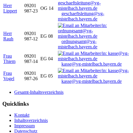
Herr
09201
OG 14
Lippert
987-23
geschaeftsleitung@vg-
mistelbach.bayern.de
Herr
09201
EG 08
Rauh
987-12
ordnungsamt@vg-
mistelbach.bayern.de
Frau
09201
EG 04
Thiem
987-14
kasse@vg-mistelbach.bayern.de
Frau
09201
EG 05
Vogel
987-26
kasse@vg-mistelbach.bayern.de
Gesamt-Inhaltsverzeichnis
Quicklinks
Kontakt
Inhaltsverzeichnis
Impressum
Datenschutz