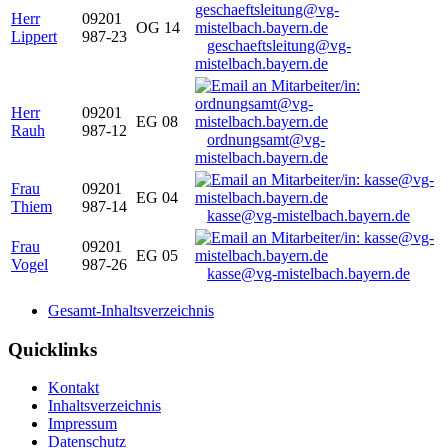
Herr
09201
OG 14
Lippert
987-23
geschaeftsleitung@vg-
mistelbach.bayern.de
Herr
09201
EG 08
Rauh
987-12
ordnungsamt@vg-
mistelbach.bayern.de
Frau
09201
EG 04
Thiem
987-14
kasse@vg-mistelbach.bayern.de
Frau
09201
EG 05
Vogel
987-26
kasse@vg-mistelbach.bayern.de
Gesamt-Inhaltsverzeichnis
Quicklinks
Kontakt
Inhaltsverzeichnis
Impressum
Datenschutz