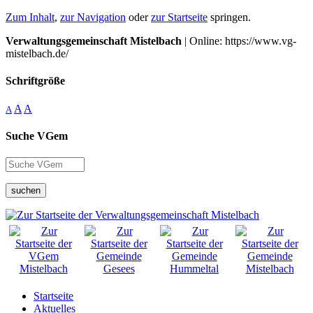
Zum Inhalt
,
zur Navigation
oder
zur Startseite
springen.
Verwaltungsgemeinschaft Mistelbach
| Online: https://www.vg-
mistelbach.de/
Schriftgröße
A
A
A
Suche VGem
suchen
Startseite
Aktuelles