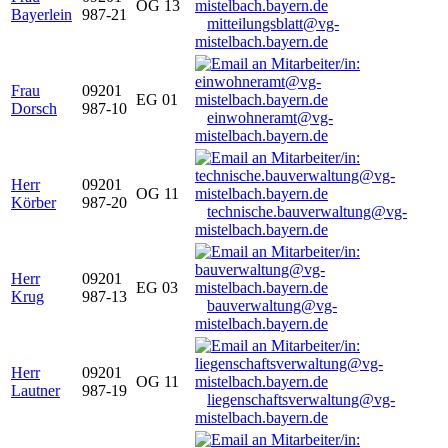
OG 13
Bayerlein
987-21
mitteilungsblatt@vg-
mistelbach.bayern.de
Frau
09201
EG 01
Dorsch
987-10
einwohneramt@vg-
mistelbach.bayern.de
Herr
09201
OG 11
Körber
987-20
technische.bauverwaltung@vg-
mistelbach.bayern.de
Herr
09201
EG 03
Krug
987-13
bauverwaltung@vg-
mistelbach.bayern.de
Herr
09201
OG 11
Lautner
987-19
liegenschaftsverwaltung@vg-
mistelbach.bayern.de