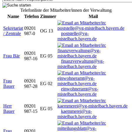
Telefonliste der Mitarbeiter/innen der Verwaltung
Name
Telefon
Zimmer
Mail
Sekretariat
09201
OG 13
/ Zentrale
987-0
poststelle@vg-
mistelbach.bayern.de
09201
Frau Bär
EG 05
987-16
finanzverwaltung@vg-
mistelbach.bayern.de
Frau
09201
EG 02
Bauer
987-28
einwohneramt@vg-
mistelbach.bayern.de
Herr
09201
EG 05
Bauer
987-15
kaemmerei@vg-
mistelbach.bayern.de
Frau
09201