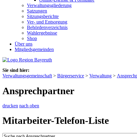
Verwaltungsgliederung
Satzungen
Sitzungsberichte
Ver- und Entsorgung
Behördenverzeichnis
Wahlergebnisse
Shop
Über uns
Mitgliedsgemeinden
Sie sind hier:
Verwaltungsgemeinschaft
>
Bürgerservice
>
Verwaltung
>
Ansprechp
Ansprechpartner
drucken
nach oben
Mitarbeiter-Telefon-Liste