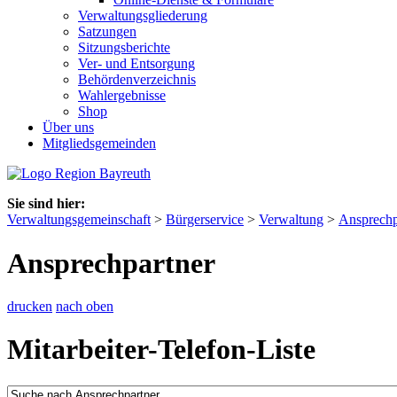
Verwaltungsgliederung
Satzungen
Sitzungsberichte
Ver- und Entsorgung
Behördenverzeichnis
Wahlergebnisse
Shop
Über uns
Mitgliedsgemeinden
Sie sind hier:
Verwaltungsgemeinschaft
>
Bürgerservice
>
Verwaltung
>
Ansprechp
Ansprechpartner
drucken
nach oben
Mitarbeiter-Telefon-Liste