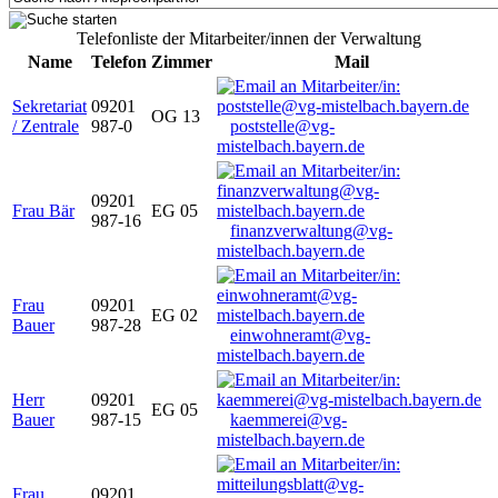
Telefonliste der Mitarbeiter/innen der Verwaltung
Name
Telefon
Zimmer
Mail
Sekretariat
09201
OG 13
/ Zentrale
987-0
poststelle@vg-
mistelbach.bayern.de
09201
Frau Bär
EG 05
987-16
finanzverwaltung@vg-
mistelbach.bayern.de
Frau
09201
EG 02
Bauer
987-28
einwohneramt@vg-
mistelbach.bayern.de
Herr
09201
EG 05
Bauer
987-15
kaemmerei@vg-
mistelbach.bayern.de
Frau
09201