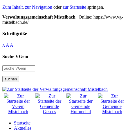
Zum Inhalt
,
zur Navigation
oder
zur Startseite
springen.
Verwaltungsgemeinschaft Mistelbach
| Online: https://www.vg-
mistelbach.de/
Schriftgröße
A
A
A
Suche VGem
suchen
Startseite
Aktuelles