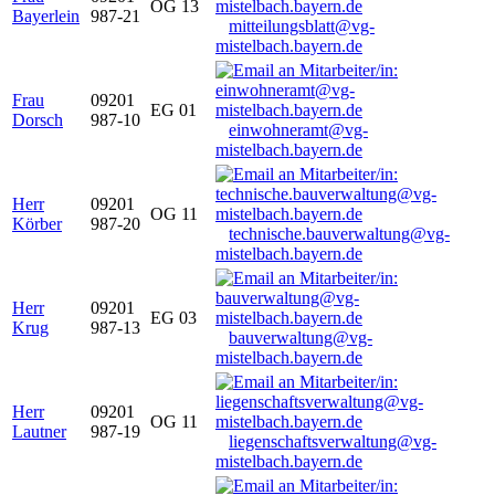
OG 13
Bayerlein
987-21
mitteilungsblatt@vg-
mistelbach.bayern.de
Frau
09201
EG 01
Dorsch
987-10
einwohneramt@vg-
mistelbach.bayern.de
Herr
09201
OG 11
Körber
987-20
technische.bauverwaltung@vg-
mistelbach.bayern.de
Herr
09201
EG 03
Krug
987-13
bauverwaltung@vg-
mistelbach.bayern.de
Herr
09201
OG 11
Lautner
987-19
liegenschaftsverwaltung@vg-
mistelbach.bayern.de