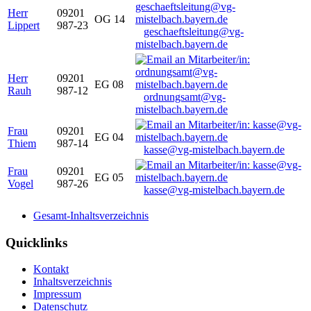
Herr
09201
OG 14
Lippert
987-23
geschaeftsleitung@vg-
mistelbach.bayern.de
Herr
09201
EG 08
Rauh
987-12
ordnungsamt@vg-
mistelbach.bayern.de
Frau
09201
EG 04
Thiem
987-14
kasse@vg-mistelbach.bayern.de
Frau
09201
EG 05
Vogel
987-26
kasse@vg-mistelbach.bayern.de
Gesamt-Inhaltsverzeichnis
Quicklinks
Kontakt
Inhaltsverzeichnis
Impressum
Datenschutz