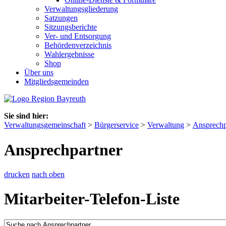
Verwaltungsgliederung
Satzungen
Sitzungsberichte
Ver- und Entsorgung
Behördenverzeichnis
Wahlergebnisse
Shop
Über uns
Mitgliedsgemeinden
Sie sind hier:
Verwaltungsgemeinschaft
>
Bürgerservice
>
Verwaltung
>
Ansprechp
Ansprechpartner
drucken
nach oben
Mitarbeiter-Telefon-Liste