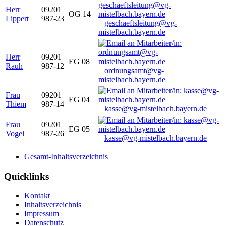
Herr
09201
OG 14
Lippert
987-23
geschaeftsleitung@vg-
mistelbach.bayern.de
Herr
09201
EG 08
Rauh
987-12
ordnungsamt@vg-
mistelbach.bayern.de
Frau
09201
EG 04
Thiem
987-14
kasse@vg-mistelbach.bayern.de
Frau
09201
EG 05
Vogel
987-26
kasse@vg-mistelbach.bayern.de
Gesamt-Inhaltsverzeichnis
Quicklinks
Kontakt
Inhaltsverzeichnis
Impressum
Datenschutz