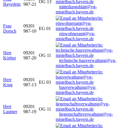
OG 13
Bayerlein
987-21
mitteilungsblatt@vg-
mistelbach.bayern.de
Frau
09201
EG 01
Dorsch
987-10
einwohneramt@vg-
mistelbach.bayern.de
Herr
09201
OG 11
Körber
987-20
technische.bauverwaltung@vg-
mistelbach.bayern.de
Herr
09201
EG 03
Krug
987-13
bauverwaltung@vg-
mistelbach.bayern.de
Herr
09201
OG 11
Lautner
987-19
liegenschaftsverwaltung@vg-
mistelbach.bayern.de