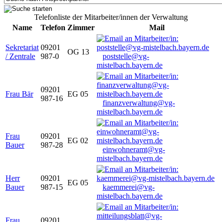
Telefonliste der Mitarbeiter/innen der Verwaltung
Name
Telefon
Zimmer
Mail
Sekretariat
09201
OG 13
/ Zentrale
987-0
poststelle@vg-
mistelbach.bayern.de
09201
Frau Bär
EG 05
987-16
finanzverwaltung@vg-
mistelbach.bayern.de
Frau
09201
EG 02
Bauer
987-28
einwohneramt@vg-
mistelbach.bayern.de
Herr
09201
EG 05
Bauer
987-15
kaemmerei@vg-
mistelbach.bayern.de
Frau
09201