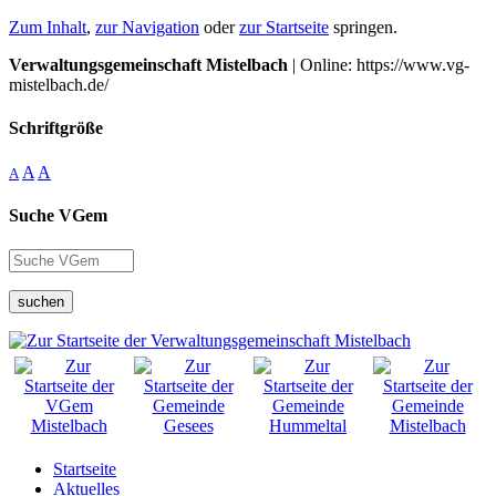
Zum Inhalt
,
zur Navigation
oder
zur Startseite
springen.
Verwaltungsgemeinschaft Mistelbach
| Online: https://www.vg-
mistelbach.de/
Schriftgröße
A
A
A
Suche VGem
suchen
Startseite
Aktuelles