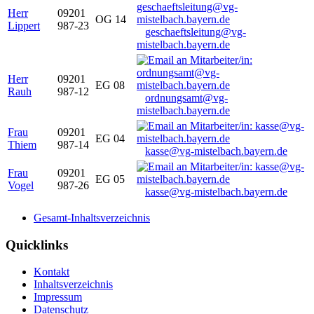
Herr
09201
OG 14
Lippert
987-23
geschaeftsleitung@vg-
mistelbach.bayern.de
Herr
09201
EG 08
Rauh
987-12
ordnungsamt@vg-
mistelbach.bayern.de
Frau
09201
EG 04
Thiem
987-14
kasse@vg-mistelbach.bayern.de
Frau
09201
EG 05
Vogel
987-26
kasse@vg-mistelbach.bayern.de
Gesamt-Inhaltsverzeichnis
Quicklinks
Kontakt
Inhaltsverzeichnis
Impressum
Datenschutz