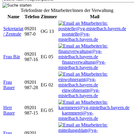
Telefonliste der Mitarbeiter/innen der Verwaltung
Name
Telefon
Zimmer
Mail
Sekretariat
09201
OG 13
/ Zentrale
987-0
poststelle@vg-
mistelbach.bayern.de
09201
Frau Bär
EG 05
987-16
finanzverwaltung@vg-
mistelbach.bayern.de
Frau
09201
EG 02
Bauer
987-28
einwohneramt@vg-
mistelbach.bayern.de
Herr
09201
EG 05
Bauer
987-15
kaemmerei@vg-
mistelbach.bayern.de
Frau
09201