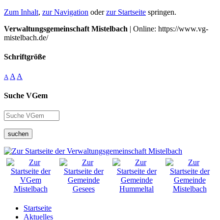
Zum Inhalt
,
zur Navigation
oder
zur Startseite
springen.
Verwaltungsgemeinschaft Mistelbach
| Online: https://www.vg-
mistelbach.de/
Schriftgröße
A
A
A
Suche VGem
suchen
Startseite
Aktuelles