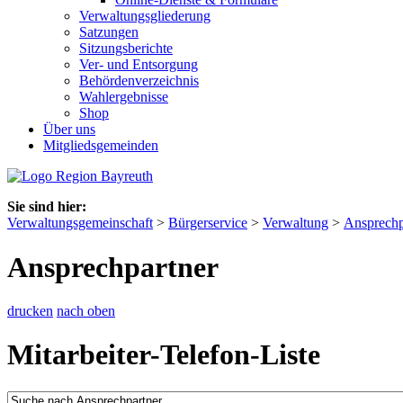
Verwaltungsgliederung
Satzungen
Sitzungsberichte
Ver- und Entsorgung
Behördenverzeichnis
Wahlergebnisse
Shop
Über uns
Mitgliedsgemeinden
Sie sind hier:
Verwaltungsgemeinschaft
>
Bürgerservice
>
Verwaltung
>
Ansprechp
Ansprechpartner
drucken
nach oben
Mitarbeiter-Telefon-Liste