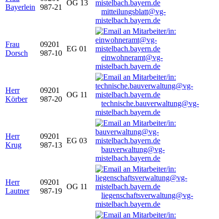
OG 13
Bayerlein
987-21
mitteilungsblatt@vg-
mistelbach.bayern.de
Frau
09201
EG 01
Dorsch
987-10
einwohneramt@vg-
mistelbach.bayern.de
Herr
09201
OG 11
Körber
987-20
technische.bauverwaltung@vg-
mistelbach.bayern.de
Herr
09201
EG 03
Krug
987-13
bauverwaltung@vg-
mistelbach.bayern.de
Herr
09201
OG 11
Lautner
987-19
liegenschaftsverwaltung@vg-
mistelbach.bayern.de