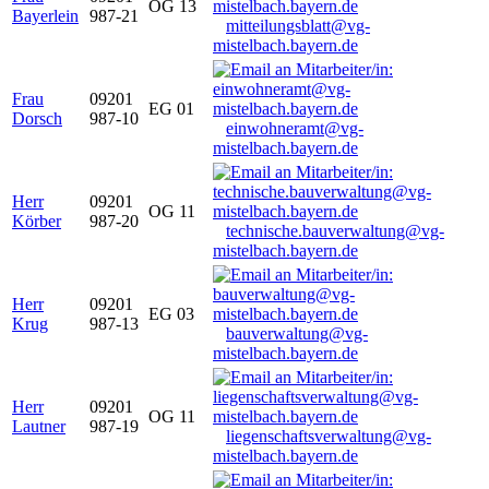
OG 13
Bayerlein
987-21
mitteilungsblatt@vg-
mistelbach.bayern.de
Frau
09201
EG 01
Dorsch
987-10
einwohneramt@vg-
mistelbach.bayern.de
Herr
09201
OG 11
Körber
987-20
technische.bauverwaltung@vg-
mistelbach.bayern.de
Herr
09201
EG 03
Krug
987-13
bauverwaltung@vg-
mistelbach.bayern.de
Herr
09201
OG 11
Lautner
987-19
liegenschaftsverwaltung@vg-
mistelbach.bayern.de