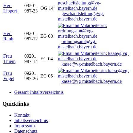
Herr
09201
OG 14
Lippert
987-23
geschaeftsleitung@vg-
mistelbach.bayern.de
Herr
09201
EG 08
Rauh
987-12
ordnungsamt@vg-
mistelbach.bayern.de
Frau
09201
EG 04
Thiem
987-14
kasse@vg-mistelbach.bayern.de
Frau
09201
EG 05
Vogel
987-26
kasse@vg-mistelbach.bayern.de
Gesamt-Inhaltsverzeichnis
Quicklinks
Kontakt
Inhaltsverzeichnis
Impressum
Datenschutz