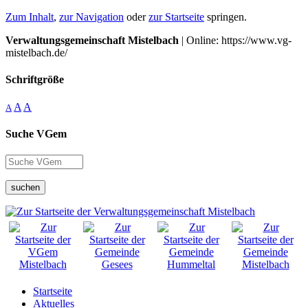
Zum Inhalt
,
zur Navigation
oder
zur Startseite
springen.
Verwaltungsgemeinschaft Mistelbach
| Online: https://www.vg-
mistelbach.de/
Schriftgröße
A
A
A
Suche VGem
suchen
Startseite
Aktuelles