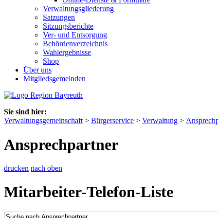
Verwaltungsgliederung
Satzungen
Sitzungsberichte
Ver- und Entsorgung
Behördenverzeichnis
Wahlergebnisse
Shop
Über uns
Mitgliedsgemeinden
Sie sind hier:
Verwaltungsgemeinschaft
>
Bürgerservice
>
Verwaltung
>
Ansprechp
Ansprechpartner
drucken
nach oben
Mitarbeiter-Telefon-Liste