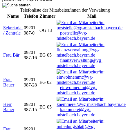
Telefonliste der Mitarbeiter/innen der Verwaltung
Name
Telefon
Zimmer
Mail
Sekretariat
09201
OG 13
/ Zentrale
987-0
poststelle@vg-
mistelbach.bayern.de
09201
Frau Bär
EG 05
987-16
finanzverwaltung@vg-
mistelbach.bayern.de
Frau
09201
EG 02
Bauer
987-28
einwohneramt@vg-
mistelbach.bayern.de
Herr
09201
EG 05
Bauer
987-15
kaemmerei@vg-
mistelbach.bayern.de
Frau
09201