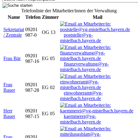
Telefonliste der Mitarbeiter/innen der Verwaltung
Name
Telefon
Zimmer
Mail
Sekretariat
09201
OG 13
/ Zentrale
987-0
poststelle@vg-
mistelbach.bayern.de
09201
Frau Bär
EG 05
987-16
finanzverwaltung@vg-
mistelbach.bayern.de
Frau
09201
EG 02
Bauer
987-28
einwohneramt@vg-
mistelbach.bayern.de
Herr
09201
EG 05
Bauer
987-15
kaemmerei@vg-
mistelbach.bayern.de
Frau
09201