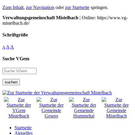
Zum Inhalt
,
zur Navigation
oder
zur Startseite
springen.
Verwaltungsgemeinschaft Mistelbach
| Online: https://www.vg-
mistelbach.de/
Schriftgröße
A
A
A
Suche VGem
suchen
Startseite
Aktuelles