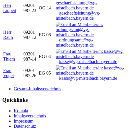
Herr
09201
OG 14
Lippert
987-23
geschaeftsleitung@vg-
mistelbach.bayern.de
Herr
09201
EG 08
Rauh
987-12
ordnungsamt@vg-
mistelbach.bayern.de
Frau
09201
EG 04
Thiem
987-14
kasse@vg-mistelbach.bayern.de
Frau
09201
EG 05
Vogel
987-26
kasse@vg-mistelbach.bayern.de
Gesamt-Inhaltsverzeichnis
Quicklinks
Kontakt
Inhaltsverzeichnis
Impressum
Datenschutz