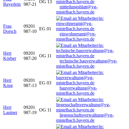
OG 13
Bayerlein
987-21
mitteilungsblatt@vg-
mistelbach.bayern.de
Frau
09201
EG 01
Dorsch
987-10
einwohneramt@vg-
mistelbach.bayern.de
Herr
09201
OG 11
Körber
987-20
technische.bauverwaltung@vg-
mistelbach.bayern.de
Herr
09201
EG 03
Krug
987-13
bauverwaltung@vg-
mistelbach.bayern.de
Herr
09201
OG 11
Lautner
987-19
liegenschaftsverwaltung@vg-
mistelbach.bayern.de