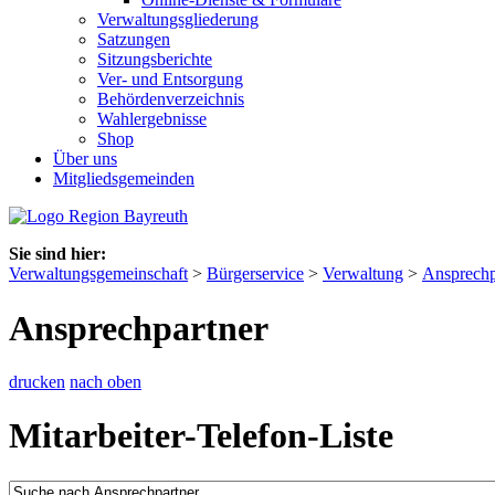
Verwaltungsgliederung
Satzungen
Sitzungsberichte
Ver- und Entsorgung
Behördenverzeichnis
Wahlergebnisse
Shop
Über uns
Mitgliedsgemeinden
Sie sind hier:
Verwaltungsgemeinschaft
>
Bürgerservice
>
Verwaltung
>
Ansprechp
Ansprechpartner
drucken
nach oben
Mitarbeiter-Telefon-Liste