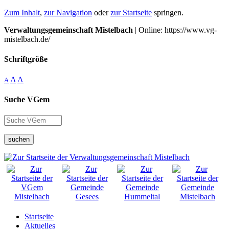
Zum Inhalt
,
zur Navigation
oder
zur Startseite
springen.
Verwaltungsgemeinschaft Mistelbach
| Online: https://www.vg-
mistelbach.de/
Schriftgröße
A
A
A
Suche VGem
suchen
Startseite
Aktuelles