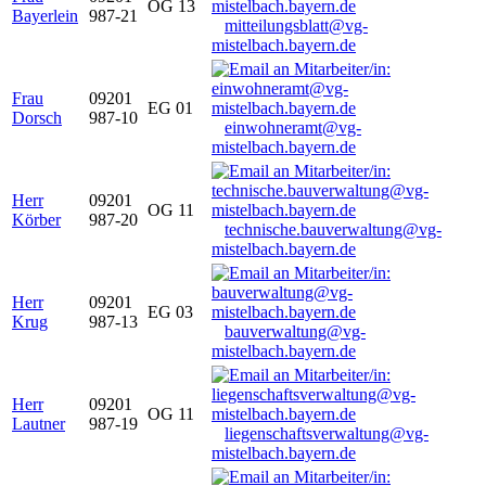
OG 13
Bayerlein
987-21
mitteilungsblatt@vg-
mistelbach.bayern.de
Frau
09201
EG 01
Dorsch
987-10
einwohneramt@vg-
mistelbach.bayern.de
Herr
09201
OG 11
Körber
987-20
technische.bauverwaltung@vg-
mistelbach.bayern.de
Herr
09201
EG 03
Krug
987-13
bauverwaltung@vg-
mistelbach.bayern.de
Herr
09201
OG 11
Lautner
987-19
liegenschaftsverwaltung@vg-
mistelbach.bayern.de