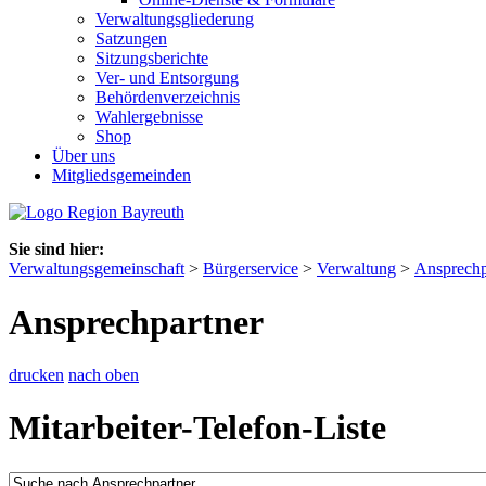
Verwaltungsgliederung
Satzungen
Sitzungsberichte
Ver- und Entsorgung
Behördenverzeichnis
Wahlergebnisse
Shop
Über uns
Mitgliedsgemeinden
Sie sind hier:
Verwaltungsgemeinschaft
>
Bürgerservice
>
Verwaltung
>
Ansprechp
Ansprechpartner
drucken
nach oben
Mitarbeiter-Telefon-Liste