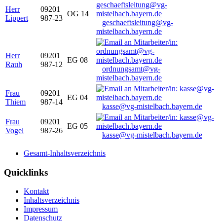
Herr
09201
OG 14
Lippert
987-23
geschaeftsleitung@vg-
mistelbach.bayern.de
Herr
09201
EG 08
Rauh
987-12
ordnungsamt@vg-
mistelbach.bayern.de
Frau
09201
EG 04
Thiem
987-14
kasse@vg-mistelbach.bayern.de
Frau
09201
EG 05
Vogel
987-26
kasse@vg-mistelbach.bayern.de
Gesamt-Inhaltsverzeichnis
Quicklinks
Kontakt
Inhaltsverzeichnis
Impressum
Datenschutz