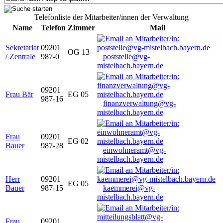
Telefonliste der Mitarbeiter/innen der Verwaltung
Name
Telefon
Zimmer
Mail
Sekretariat
09201
OG 13
/ Zentrale
987-0
poststelle@vg-
mistelbach.bayern.de
09201
Frau Bär
EG 05
987-16
finanzverwaltung@vg-
mistelbach.bayern.de
Frau
09201
EG 02
Bauer
987-28
einwohneramt@vg-
mistelbach.bayern.de
Herr
09201
EG 05
Bauer
987-15
kaemmerei@vg-
mistelbach.bayern.de
Frau
09201