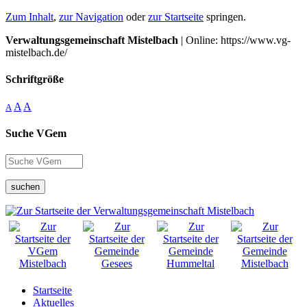
Zum Inhalt
,
zur Navigation
oder
zur Startseite
springen.
Verwaltungsgemeinschaft Mistelbach
| Online: https://www.vg-
mistelbach.de/
Schriftgröße
A
A
A
Suche VGem
suchen
Startseite
Aktuelles