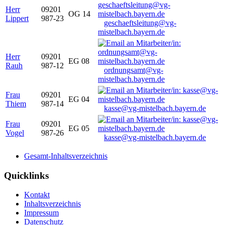
Herr
09201
OG 14
Lippert
987-23
geschaeftsleitung@vg-
mistelbach.bayern.de
Herr
09201
EG 08
Rauh
987-12
ordnungsamt@vg-
mistelbach.bayern.de
Frau
09201
EG 04
Thiem
987-14
kasse@vg-mistelbach.bayern.de
Frau
09201
EG 05
Vogel
987-26
kasse@vg-mistelbach.bayern.de
Gesamt-Inhaltsverzeichnis
Quicklinks
Kontakt
Inhaltsverzeichnis
Impressum
Datenschutz