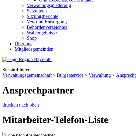
Verwaltungsgliederung
Satzungen
Sitzungsberichte
Ver- und Entsorgung
Behördenverzeichnis
Wahlergebnisse
Shop
Über uns
Mitgliedsgemeinden
Sie sind hier:
Verwaltungsgemeinschaft
>
Bürgerservice
>
Verwaltung
>
Ansprechp
Ansprechpartner
drucken
nach oben
Mitarbeiter-Telefon-Liste