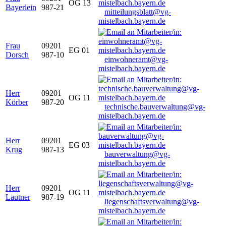
OG 13
Bayerlein
987-21
mitteilungsblatt@vg-
mistelbach.bayern.de
Frau
09201
EG 01
Dorsch
987-10
einwohneramt@vg-
mistelbach.bayern.de
Herr
09201
OG 11
Körber
987-20
technische.bauverwaltung@vg-
mistelbach.bayern.de
Herr
09201
EG 03
Krug
987-13
bauverwaltung@vg-
mistelbach.bayern.de
Herr
09201
OG 11
Lautner
987-19
liegenschaftsverwaltung@vg-
mistelbach.bayern.de