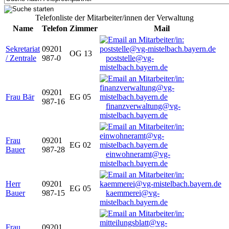
Telefonliste der Mitarbeiter/innen der Verwaltung
Name
Telefon
Zimmer
Mail
Sekretariat
09201
OG 13
/ Zentrale
987-0
poststelle@vg-
mistelbach.bayern.de
09201
Frau Bär
EG 05
987-16
finanzverwaltung@vg-
mistelbach.bayern.de
Frau
09201
EG 02
Bauer
987-28
einwohneramt@vg-
mistelbach.bayern.de
Herr
09201
EG 05
Bauer
987-15
kaemmerei@vg-
mistelbach.bayern.de
Frau
09201