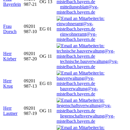
OG 13
Bayerlein
987-21
mitteilungsblatt@vg-
mistelbach.bayern.de
Frau
09201
EG 01
Dorsch
987-10
einwohneramt@vg-
mistelbach.bayern.de
Herr
09201
OG 11
Körber
987-20
technische.bauverwaltung@vg-
mistelbach.bayern.de
Herr
09201
EG 03
Krug
987-13
bauverwaltung@vg-
mistelbach.bayern.de
Herr
09201
OG 11
Lautner
987-19
liegenschaftsverwaltung@vg-
mistelbach.bayern.de