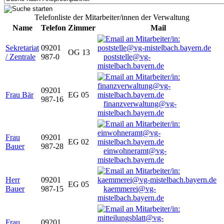
Telefonliste der Mitarbeiter/innen der Verwaltung
Name
Telefon
Zimmer
Mail
Sekretariat
09201
OG 13
/ Zentrale
987-0
poststelle@vg-
mistelbach.bayern.de
09201
Frau Bär
EG 05
987-16
finanzverwaltung@vg-
mistelbach.bayern.de
Frau
09201
EG 02
Bauer
987-28
einwohneramt@vg-
mistelbach.bayern.de
Herr
09201
EG 05
Bauer
987-15
kaemmerei@vg-
mistelbach.bayern.de
Frau
09201