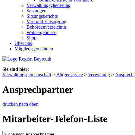
Verwaltungsgliederung
Satzungen
Sitzungsberichte
Ver- und Entsorgung
Behördenverzeichnis
Wahlergebnisse
Shop
Über uns
Mitgliedsgemeinden
Sie sind hier:
Verwaltungsgemeinschaft
>
Bürgerservice
>
Verwaltung
>
Ansprechp
Ansprechpartner
drucken
nach oben
Mitarbeiter-Telefon-Liste