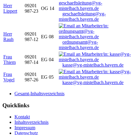
Herr
09201
OG 14
Lippert
987-23
geschaeftsleitung@vg-
mistelbach.bayern.de
Herr
09201
EG 08
Rauh
987-12
ordnungsamt@vg-
mistelbach.bayern.de
Frau
09201
EG 04
Thiem
987-14
kasse@vg-mistelbach.bayern.de
Frau
09201
EG 05
Vogel
987-26
kasse@vg-mistelbach.bayern.de
Gesamt-Inhaltsverzeichnis
Quicklinks
Kontakt
Inhaltsverzeichnis
Impressum
Datenschutz