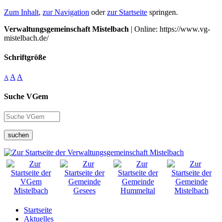
Zum Inhalt
,
zur Navigation
oder
zur Startseite
springen.
Verwaltungsgemeinschaft Mistelbach
| Online: https://www.vg-
mistelbach.de/
Schriftgröße
A
A
A
Suche VGem
suchen
Startseite
Aktuelles