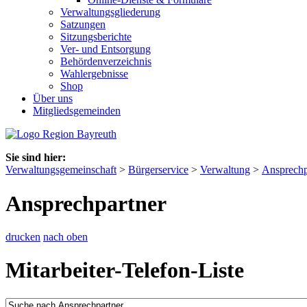
Verwaltungsgliederung
Satzungen
Sitzungsberichte
Ver- und Entsorgung
Behördenverzeichnis
Wahlergebnisse
Shop
Über uns
Mitgliedsgemeinden
Sie sind hier:
Verwaltungsgemeinschaft
>
Bürgerservice
>
Verwaltung
>
Ansprechp
Ansprechpartner
drucken
nach oben
Mitarbeiter-Telefon-Liste