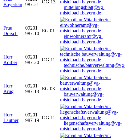
OG 13
Bayerlein
987-21
mitteilungsblatt@vg-
mistelbach.bayern.de
Frau
09201
EG 01
Dorsch
987-10
einwohneramt@vg-
mistelbach.bayern.de
Herr
09201
OG 11
Körber
987-20
technische.bauverwaltung@vg-
mistelbach.bayern.de
Herr
09201
EG 03
Krug
987-13
bauverwaltung@vg-
mistelbach.bayern.de
Herr
09201
OG 11
Lautner
987-19
liegenschaftsverwaltung@vg-
mistelbach.bayern.de