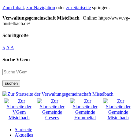
Zum Inhalt
,
zur Navigation
oder
zur Startseite
springen.
Verwaltungsgemeinschaft Mistelbach
| Online: https://www.vg-
mistelbach.de/
Schriftgröße
A
A
A
Suche VGem
suchen
Startseite
Aktuelles