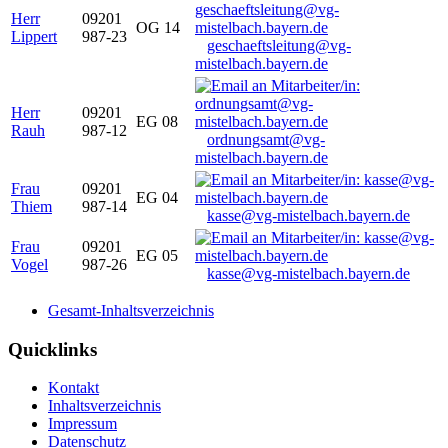
Herr
09201
OG 14
Lippert
987-23
geschaeftsleitung@vg-
mistelbach.bayern.de
Herr
09201
EG 08
Rauh
987-12
ordnungsamt@vg-
mistelbach.bayern.de
Frau
09201
EG 04
Thiem
987-14
kasse@vg-mistelbach.bayern.de
Frau
09201
EG 05
Vogel
987-26
kasse@vg-mistelbach.bayern.de
Gesamt-Inhaltsverzeichnis
Quicklinks
Kontakt
Inhaltsverzeichnis
Impressum
Datenschutz