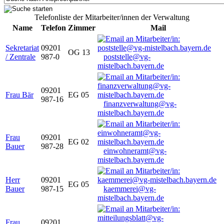
Telefonliste der Mitarbeiter/innen der Verwaltung
Name
Telefon
Zimmer
Mail
Sekretariat
09201
OG 13
/ Zentrale
987-0
poststelle@vg-
mistelbach.bayern.de
09201
Frau Bär
EG 05
987-16
finanzverwaltung@vg-
mistelbach.bayern.de
Frau
09201
EG 02
Bauer
987-28
einwohneramt@vg-
mistelbach.bayern.de
Herr
09201
EG 05
Bauer
987-15
kaemmerei@vg-
mistelbach.bayern.de
Frau
09201