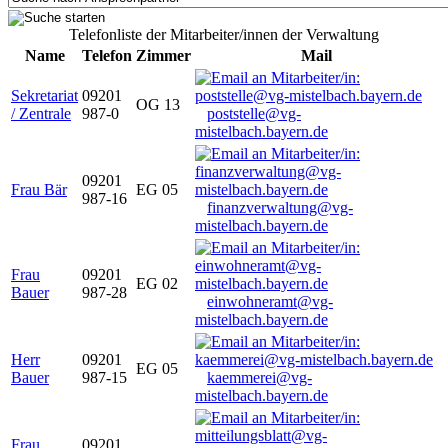
Telefonliste der Mitarbeiter/innen der Verwaltung
Name
Telefon
Zimmer
Mail
Sekretariat
09201
OG 13
/ Zentrale
987-0
poststelle@vg-
mistelbach.bayern.de
09201
Frau Bär
EG 05
987-16
finanzverwaltung@vg-
mistelbach.bayern.de
Frau
09201
EG 02
Bauer
987-28
einwohneramt@vg-
mistelbach.bayern.de
Herr
09201
EG 05
Bauer
987-15
kaemmerei@vg-
mistelbach.bayern.de
Frau
09201