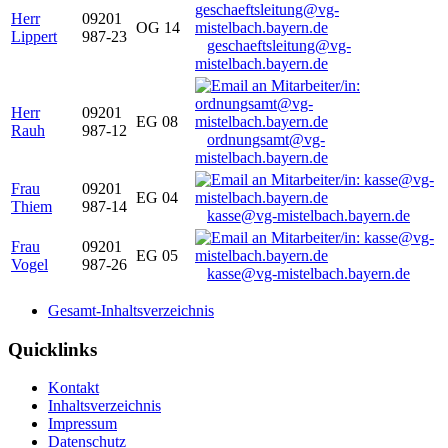
Herr
09201
OG 14
Lippert
987-23
geschaeftsleitung@vg-
mistelbach.bayern.de
Herr
09201
EG 08
Rauh
987-12
ordnungsamt@vg-
mistelbach.bayern.de
Frau
09201
EG 04
Thiem
987-14
kasse@vg-mistelbach.bayern.de
Frau
09201
EG 05
Vogel
987-26
kasse@vg-mistelbach.bayern.de
Gesamt-Inhaltsverzeichnis
Quicklinks
Kontakt
Inhaltsverzeichnis
Impressum
Datenschutz