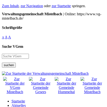
Zum Inhalt
,
zur Navigation
oder
zur Startseite
springen.
Verwaltungsgemeinschaft Mistelbach
| Online: https://www.vg-
mistelbach.de/
Schriftgröße
A
A
A
Suche VGem
suchen
Startseite
Aktuelles