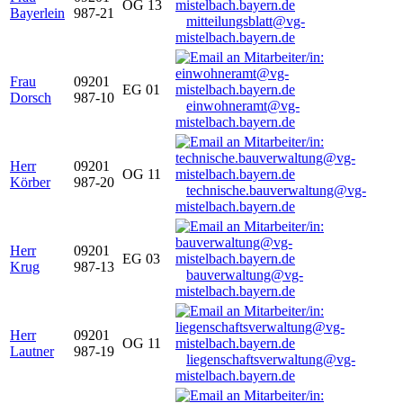
OG 13
Bayerlein
987-21
mitteilungsblatt@vg-
mistelbach.bayern.de
Frau
09201
EG 01
Dorsch
987-10
einwohneramt@vg-
mistelbach.bayern.de
Herr
09201
OG 11
Körber
987-20
technische.bauverwaltung@vg-
mistelbach.bayern.de
Herr
09201
EG 03
Krug
987-13
bauverwaltung@vg-
mistelbach.bayern.de
Herr
09201
OG 11
Lautner
987-19
liegenschaftsverwaltung@vg-
mistelbach.bayern.de