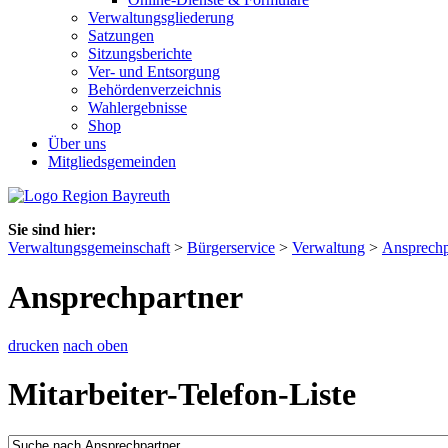
Verwaltungsgliederung
Satzungen
Sitzungsberichte
Ver- und Entsorgung
Behördenverzeichnis
Wahlergebnisse
Shop
Über uns
Mitgliedsgemeinden
Sie sind hier:
Verwaltungsgemeinschaft
>
Bürgerservice
>
Verwaltung
>
Ansprechp
Ansprechpartner
drucken
nach oben
Mitarbeiter-Telefon-Liste