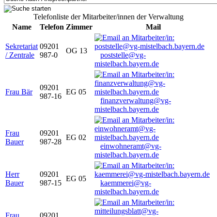
Telefonliste der Mitarbeiter/innen der Verwaltung
Name
Telefon
Zimmer
Mail
Sekretariat
09201
OG 13
/ Zentrale
987-0
poststelle@vg-
mistelbach.bayern.de
09201
Frau Bär
EG 05
987-16
finanzverwaltung@vg-
mistelbach.bayern.de
Frau
09201
EG 02
Bauer
987-28
einwohneramt@vg-
mistelbach.bayern.de
Herr
09201
EG 05
Bauer
987-15
kaemmerei@vg-
mistelbach.bayern.de
Frau
09201