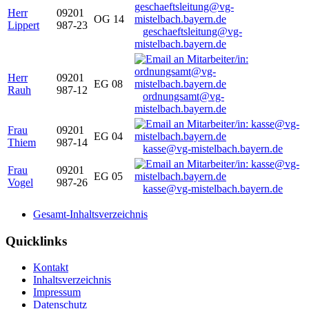
Herr
09201
OG 14
Lippert
987-23
geschaeftsleitung@vg-
mistelbach.bayern.de
Herr
09201
EG 08
Rauh
987-12
ordnungsamt@vg-
mistelbach.bayern.de
Frau
09201
EG 04
Thiem
987-14
kasse@vg-mistelbach.bayern.de
Frau
09201
EG 05
Vogel
987-26
kasse@vg-mistelbach.bayern.de
Gesamt-Inhaltsverzeichnis
Quicklinks
Kontakt
Inhaltsverzeichnis
Impressum
Datenschutz