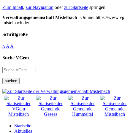
Zum Inhalt
,
zur Navigation
oder
zur Startseite
springen.
Verwaltungsgemeinschaft Mistelbach
| Online: https://www.vg-
mistelbach.de/
Schriftgröße
A
A
A
Suche VGem
suchen
Startseite
Aktuelles