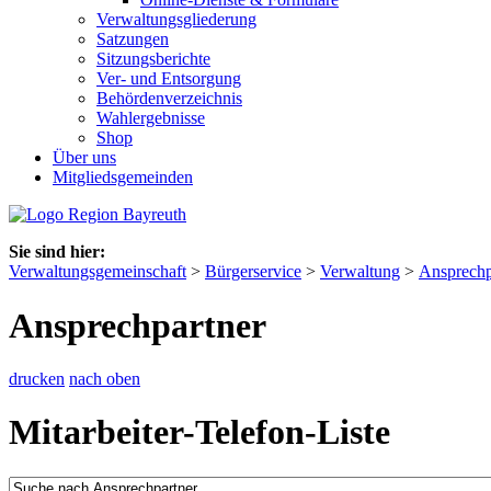
Verwaltungsgliederung
Satzungen
Sitzungsberichte
Ver- und Entsorgung
Behördenverzeichnis
Wahlergebnisse
Shop
Über uns
Mitgliedsgemeinden
Sie sind hier:
Verwaltungsgemeinschaft
>
Bürgerservice
>
Verwaltung
>
Ansprechp
Ansprechpartner
drucken
nach oben
Mitarbeiter-Telefon-Liste