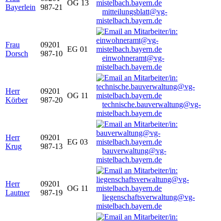
OG 13
Bayerlein
987-21
mitteilungsblatt@vg-
mistelbach.bayern.de
Frau
09201
EG 01
Dorsch
987-10
einwohneramt@vg-
mistelbach.bayern.de
Herr
09201
OG 11
Körber
987-20
technische.bauverwaltung@vg-
mistelbach.bayern.de
Herr
09201
EG 03
Krug
987-13
bauverwaltung@vg-
mistelbach.bayern.de
Herr
09201
OG 11
Lautner
987-19
liegenschaftsverwaltung@vg-
mistelbach.bayern.de