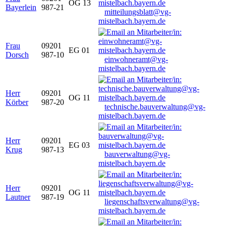
OG 13
Bayerlein
987-21
mitteilungsblatt@vg-
mistelbach.bayern.de
Frau
09201
EG 01
Dorsch
987-10
einwohneramt@vg-
mistelbach.bayern.de
Herr
09201
OG 11
Körber
987-20
technische.bauverwaltung@vg-
mistelbach.bayern.de
Herr
09201
EG 03
Krug
987-13
bauverwaltung@vg-
mistelbach.bayern.de
Herr
09201
OG 11
Lautner
987-19
liegenschaftsverwaltung@vg-
mistelbach.bayern.de