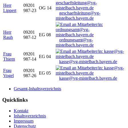
Herr
09201
OG 14
Lippert
987-23
geschaeftsleitung@vg-
mistelbach.bayern.de
Herr
09201
EG 08
Rauh
987-12
ordnungsamt@vg-
mistelbach.bayern.de
Frau
09201
EG 04
Thiem
987-14
kasse@vg-mistelbach.bayern.de
Frau
09201
EG 05
Vogel
987-26
kasse@vg-mistelbach.bayern.de
Gesamt-Inhaltsverzeichnis
Quicklinks
Kontakt
Inhaltsverzeichnis
Impressum
Datenschutz