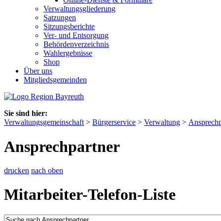
Verwaltungsgliederung
Satzungen
Sitzungsberichte
Ver- und Entsorgung
Behördenverzeichnis
Wahlergebnisse
Shop
Über uns
Mitgliedsgemeinden
Sie sind hier:
Verwaltungsgemeinschaft
>
Bürgerservice
>
Verwaltung
>
Ansprechp
Ansprechpartner
drucken
nach oben
Mitarbeiter-Telefon-Liste