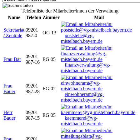
Telefonliste der Mitarbeiter/innen der Verwaltung
Name
Telefon
Zimmer
Mail
Sekretariat
09201
OG 13
/ Zentrale
987-0
poststelle@vg-
mistelbach.bayern.de
09201
Frau Bär
EG 05
987-16
finanzverwaltung@vg-
mistelbach.bayern.de
Frau
09201
EG 02
Bauer
987-28
einwohneramt@vg-
mistelbach.bayern.de
Herr
09201
EG 05
Bauer
987-15
kaemmerei@vg-
mistelbach.bayern.de
Frau
09201