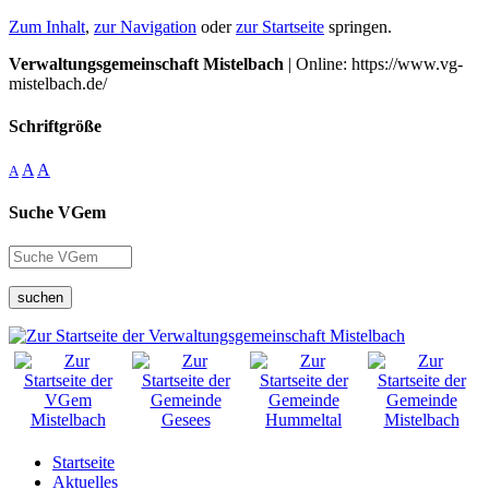
Zum Inhalt
,
zur Navigation
oder
zur Startseite
springen.
Verwaltungsgemeinschaft Mistelbach
| Online: https://www.vg-
mistelbach.de/
Schriftgröße
A
A
A
Suche VGem
suchen
Startseite
Aktuelles