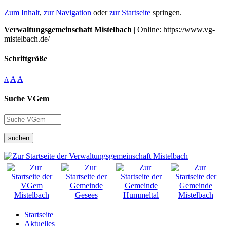
Zum Inhalt
,
zur Navigation
oder
zur Startseite
springen.
Verwaltungsgemeinschaft Mistelbach
| Online: https://www.vg-
mistelbach.de/
Schriftgröße
A
A
A
Suche VGem
suchen
Startseite
Aktuelles