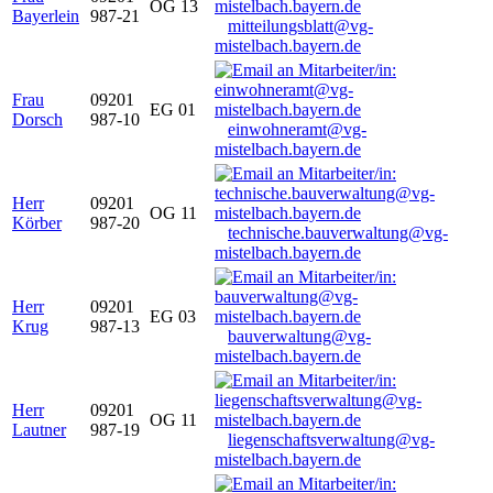
OG 13
Bayerlein
987-21
mitteilungsblatt@vg-
mistelbach.bayern.de
Frau
09201
EG 01
Dorsch
987-10
einwohneramt@vg-
mistelbach.bayern.de
Herr
09201
OG 11
Körber
987-20
technische.bauverwaltung@vg-
mistelbach.bayern.de
Herr
09201
EG 03
Krug
987-13
bauverwaltung@vg-
mistelbach.bayern.de
Herr
09201
OG 11
Lautner
987-19
liegenschaftsverwaltung@vg-
mistelbach.bayern.de