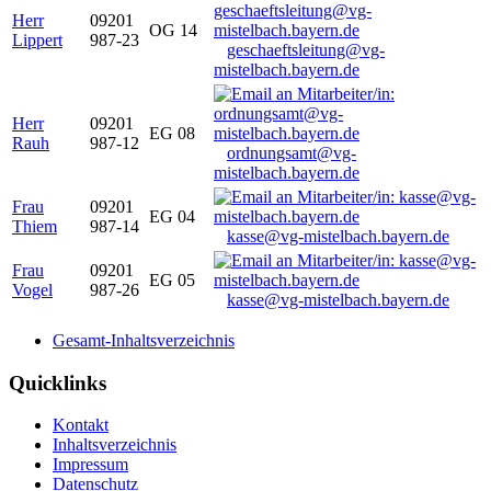
Herr
09201
OG 14
Lippert
987-23
geschaeftsleitung@vg-
mistelbach.bayern.de
Herr
09201
EG 08
Rauh
987-12
ordnungsamt@vg-
mistelbach.bayern.de
Frau
09201
EG 04
Thiem
987-14
kasse@vg-mistelbach.bayern.de
Frau
09201
EG 05
Vogel
987-26
kasse@vg-mistelbach.bayern.de
Gesamt-Inhaltsverzeichnis
Quicklinks
Kontakt
Inhaltsverzeichnis
Impressum
Datenschutz