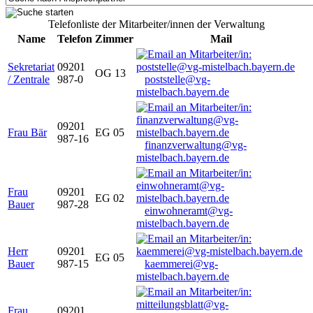
Telefonliste der Mitarbeiter/innen der Verwaltung
Name
Telefon
Zimmer
Mail
Sekretariat
09201
OG 13
/ Zentrale
987-0
poststelle@vg-
mistelbach.bayern.de
09201
Frau Bär
EG 05
987-16
finanzverwaltung@vg-
mistelbach.bayern.de
Frau
09201
EG 02
Bauer
987-28
einwohneramt@vg-
mistelbach.bayern.de
Herr
09201
EG 05
Bauer
987-15
kaemmerei@vg-
mistelbach.bayern.de
Frau
09201