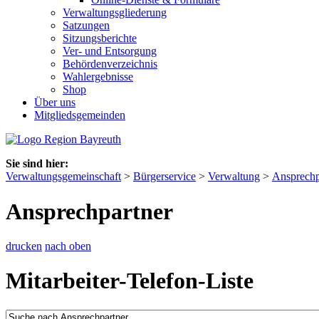
Verwaltungsgliederung
Satzungen
Sitzungsberichte
Ver- und Entsorgung
Behördenverzeichnis
Wahlergebnisse
Shop
Über uns
Mitgliedsgemeinden
Sie sind hier:
Verwaltungsgemeinschaft
>
Bürgerservice
>
Verwaltung
>
Ansprechp
Ansprechpartner
drucken
nach oben
Mitarbeiter-Telefon-Liste