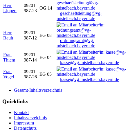
Herr
09201
OG 14
Lippert
987-23
geschaeftsleitung@vg-
mistelbach.bayern.de
Herr
09201
EG 08
Rauh
987-12
ordnungsamt@vg-
mistelbach.bayern.de
Frau
09201
EG 04
Thiem
987-14
kasse@vg-mistelbach.bayern.de
Frau
09201
EG 05
Vogel
987-26
kasse@vg-mistelbach.bayern.de
Gesamt-Inhaltsverzeichnis
Quicklinks
Kontakt
Inhaltsverzeichnis
Impressum
Datenschutz