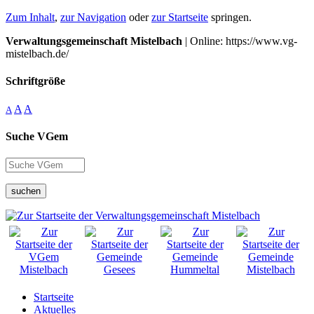
Zum Inhalt
,
zur Navigation
oder
zur Startseite
springen.
Verwaltungsgemeinschaft Mistelbach
| Online: https://www.vg-
mistelbach.de/
Schriftgröße
A
A
A
Suche VGem
suchen
Startseite
Aktuelles