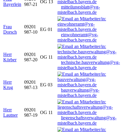
OG 13
Bayerlein
987-21
mitteilungsblatt@vg-
mistelbach.bayern.de
Frau
09201
EG 01
Dorsch
987-10
einwohneramt@vg-
mistelbach.bayern.de
Herr
09201
OG 11
Körber
987-20
technische.bauverwaltung@vg-
mistelbach.bayern.de
Herr
09201
EG 03
Krug
987-13
bauverwaltung@vg-
mistelbach.bayern.de
Herr
09201
OG 11
Lautner
987-19
liegenschaftsverwaltung@vg-
mistelbach.bayern.de