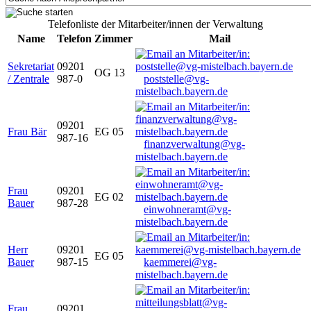
Telefonliste der Mitarbeiter/innen der Verwaltung
Name
Telefon
Zimmer
Mail
Sekretariat
09201
OG 13
/ Zentrale
987-0
poststelle@vg-
mistelbach.bayern.de
09201
Frau Bär
EG 05
987-16
finanzverwaltung@vg-
mistelbach.bayern.de
Frau
09201
EG 02
Bauer
987-28
einwohneramt@vg-
mistelbach.bayern.de
Herr
09201
EG 05
Bauer
987-15
kaemmerei@vg-
mistelbach.bayern.de
Frau
09201