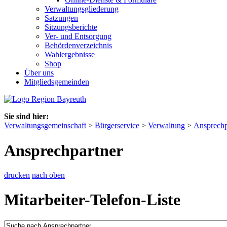
Verwaltungsgliederung
Satzungen
Sitzungsberichte
Ver- und Entsorgung
Behördenverzeichnis
Wahlergebnisse
Shop
Über uns
Mitgliedsgemeinden
Sie sind hier:
Verwaltungsgemeinschaft
>
Bürgerservice
>
Verwaltung
>
Ansprechp
Ansprechpartner
drucken
nach oben
Mitarbeiter-Telefon-Liste