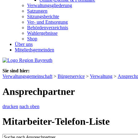
Verwaltungsgliederung
Satzungen
Sitzungsberichte
Ver- und Entsorgung
Behördenverzeichnis
Wahlergebnisse
Shop
Über uns
Mitgliedsgemeinden
Sie sind hier:
Verwaltungsgemeinschaft
>
Bürgerservice
>
Verwaltung
>
Ansprechp
Ansprechpartner
drucken
nach oben
Mitarbeiter-Telefon-Liste