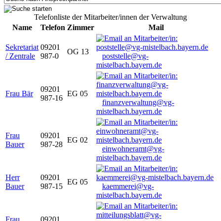
Telefonliste der Mitarbeiter/innen der Verwaltung
Name
Telefon
Zimmer
Mail
Sekretariat
09201
OG 13
/ Zentrale
987-0
poststelle@vg-
mistelbach.bayern.de
09201
Frau Bär
EG 05
987-16
finanzverwaltung@vg-
mistelbach.bayern.de
Frau
09201
EG 02
Bauer
987-28
einwohneramt@vg-
mistelbach.bayern.de
Herr
09201
EG 05
Bauer
987-15
kaemmerei@vg-
mistelbach.bayern.de
Frau
09201