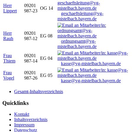
Herr
09201
OG 14
Lippert
987-23
geschaeftsleitung@vg-
mistelbach.bayern.de
Herr
09201
EG 08
Rauh
987-12
ordnungsamt@vg-
mistelbach.bayern.de
Frau
09201
EG 04
Thiem
987-14
kasse@vg-mistelbach.bayern.de
Frau
09201
EG 05
Vogel
987-26
kasse@vg-mistelbach.bayern.de
Gesamt-Inhaltsverzeichnis
Quicklinks
Kontakt
Inhaltsverzeichnis
Impressum
Datenschutz