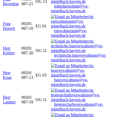
OG 13
Bayerlein
987-21
mitteilungsblatt@vg-
mistelbach.bayern.de
Frau
09201
EG 01
Dorsch
987-10
einwohneramt@vg-
mistelbach.bayern.de
Herr
09201
OG 11
Körber
987-20
technische.bauverwaltung@vg-
mistelbach.bayern.de
Herr
09201
EG 03
Krug
987-13
bauverwaltung@vg-
mistelbach.bayern.de
Herr
09201
OG 11
Lautner
987-19
liegenschaftsverwaltung@vg-
mistelbach.bayern.de