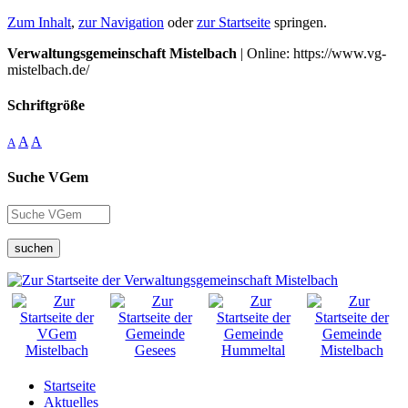
Zum Inhalt
,
zur Navigation
oder
zur Startseite
springen.
Verwaltungsgemeinschaft Mistelbach
| Online: https://www.vg-
mistelbach.de/
Schriftgröße
A
A
A
Suche VGem
suchen
Startseite
Aktuelles