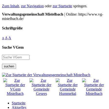
Zum Inhalt
,
zur Navigation
oder
zur Startseite
springen.
Verwaltungsgemeinschaft Mistelbach
| Online: https://www.vg-
mistelbach.de/
Schriftgröße
A
A
A
Suche VGem
suchen
Startseite
Aktuelles