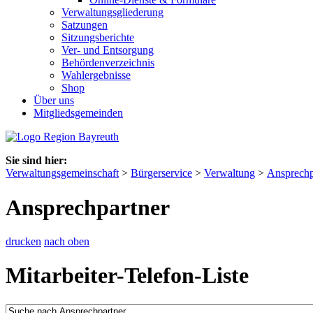
Verwaltungsgliederung
Satzungen
Sitzungsberichte
Ver- und Entsorgung
Behördenverzeichnis
Wahlergebnisse
Shop
Über uns
Mitgliedsgemeinden
Sie sind hier:
Verwaltungsgemeinschaft
>
Bürgerservice
>
Verwaltung
>
Ansprechp
Ansprechpartner
drucken
nach oben
Mitarbeiter-Telefon-Liste