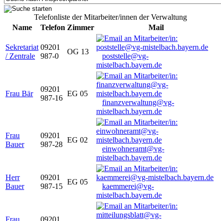
Telefonliste der Mitarbeiter/innen der Verwaltung
Name
Telefon
Zimmer
Mail
Sekretariat
09201
OG 13
/ Zentrale
987-0
poststelle@vg-
mistelbach.bayern.de
09201
Frau Bär
EG 05
987-16
finanzverwaltung@vg-
mistelbach.bayern.de
Frau
09201
EG 02
Bauer
987-28
einwohneramt@vg-
mistelbach.bayern.de
Herr
09201
EG 05
Bauer
987-15
kaemmerei@vg-
mistelbach.bayern.de
Frau
09201