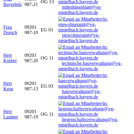
OG 13
Bayerlein
987-21
mitteilungsblatt@vg-
mistelbach.bayern.de
Frau
09201
EG 01
Dorsch
987-10
einwohneramt@vg-
mistelbach.bayern.de
Herr
09201
OG 11
Körber
987-20
technische.bauverwaltung@vg-
mistelbach.bayern.de
Herr
09201
EG 03
Krug
987-13
bauverwaltung@vg-
mistelbach.bayern.de
Herr
09201
OG 11
Lautner
987-19
liegenschaftsverwaltung@vg-
mistelbach.bayern.de