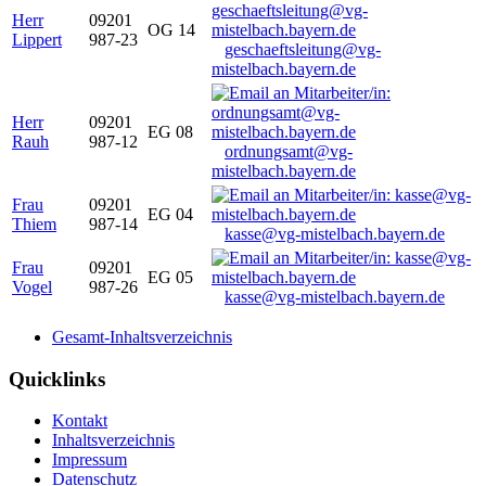
Herr
09201
OG 14
Lippert
987-23
geschaeftsleitung@vg-
mistelbach.bayern.de
Herr
09201
EG 08
Rauh
987-12
ordnungsamt@vg-
mistelbach.bayern.de
Frau
09201
EG 04
Thiem
987-14
kasse@vg-mistelbach.bayern.de
Frau
09201
EG 05
Vogel
987-26
kasse@vg-mistelbach.bayern.de
Gesamt-Inhaltsverzeichnis
Quicklinks
Kontakt
Inhaltsverzeichnis
Impressum
Datenschutz