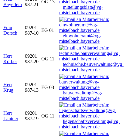
OG 13
Bayerlein
987-21
mitteilungsblatt@vg-
mistelbach.bayern.de
Frau
09201
EG 01
Dorsch
987-10
einwohneramt@vg-
mistelbach.bayern.de
Herr
09201
OG 11
Körber
987-20
technische.bauverwaltung@vg-
mistelbach.bayern.de
Herr
09201
EG 03
Krug
987-13
bauverwaltung@vg-
mistelbach.bayern.de
Herr
09201
OG 11
Lautner
987-19
liegenschaftsverwaltung@vg-
mistelbach.bayern.de