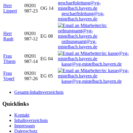
Herr
09201
OG 14
Lippert
987-23
geschaeftsleitung@vg-
mistelbach.bayern.de
Herr
09201
EG 08
Rauh
987-12
ordnungsamt@vg-
mistelbach.bayern.de
Frau
09201
EG 04
Thiem
987-14
kasse@vg-mistelbach.bayern.de
Frau
09201
EG 05
Vogel
987-26
kasse@vg-mistelbach.bayern.de
Gesamt-Inhaltsverzeichnis
Quicklinks
Kontakt
Inhaltsverzeichnis
Impressum
Datenschutz