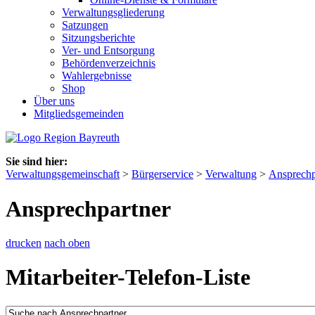
Verwaltungsgliederung
Satzungen
Sitzungsberichte
Ver- und Entsorgung
Behördenverzeichnis
Wahlergebnisse
Shop
Über uns
Mitgliedsgemeinden
Sie sind hier:
Verwaltungsgemeinschaft
>
Bürgerservice
>
Verwaltung
>
Ansprechp
Ansprechpartner
drucken
nach oben
Mitarbeiter-Telefon-Liste