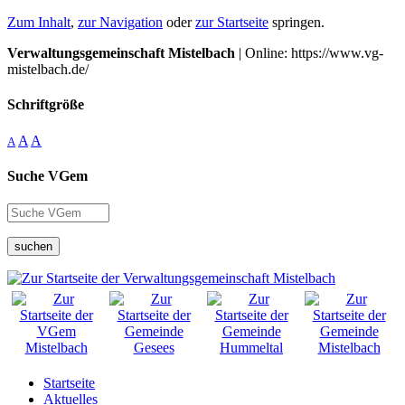
Zum Inhalt
,
zur Navigation
oder
zur Startseite
springen.
Verwaltungsgemeinschaft Mistelbach
| Online: https://www.vg-
mistelbach.de/
Schriftgröße
A
A
A
Suche VGem
suchen
Startseite
Aktuelles