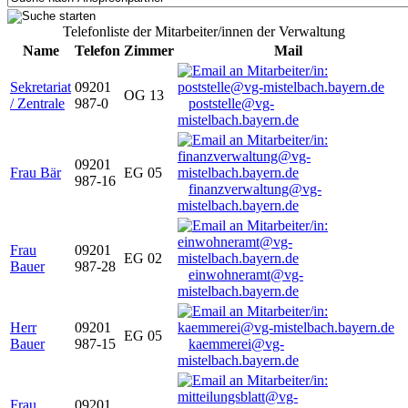
Telefonliste der Mitarbeiter/innen der Verwaltung
Name
Telefon
Zimmer
Mail
Sekretariat
09201
OG 13
/ Zentrale
987-0
poststelle@vg-
mistelbach.bayern.de
09201
Frau Bär
EG 05
987-16
finanzverwaltung@vg-
mistelbach.bayern.de
Frau
09201
EG 02
Bauer
987-28
einwohneramt@vg-
mistelbach.bayern.de
Herr
09201
EG 05
Bauer
987-15
kaemmerei@vg-
mistelbach.bayern.de
Frau
09201