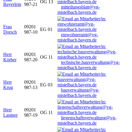
OG 13
Bayerlein
987-21
mitteilungsblatt@vg-
mistelbach.bayern.de
Frau
09201
EG 01
Dorsch
987-10
einwohneramt@vg-
mistelbach.bayern.de
Herr
09201
OG 11
Körber
987-20
technische.bauverwaltung@vg-
mistelbach.bayern.de
Herr
09201
EG 03
Krug
987-13
bauverwaltung@vg-
mistelbach.bayern.de
Herr
09201
OG 11
Lautner
987-19
liegenschaftsverwaltung@vg-
mistelbach.bayern.de