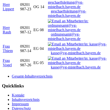
Herr
09201
OG 14
Lippert
987-23
geschaeftsleitung@vg-
mistelbach.bayern.de
Herr
09201
EG 08
Rauh
987-12
ordnungsamt@vg-
mistelbach.bayern.de
Frau
09201
EG 04
Thiem
987-14
kasse@vg-mistelbach.bayern.de
Frau
09201
EG 05
Vogel
987-26
kasse@vg-mistelbach.bayern.de
Gesamt-Inhaltsverzeichnis
Quicklinks
Kontakt
Inhaltsverzeichnis
Impressum
Datenschutz