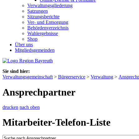
Verwaltungsgliederung
Satzungen
Sitzungsberichte
Ver- und Entsorgung
Behördenverzeichnis
Wahlergebnisse
Shop
Über uns
Mitgliedsgemeinden
Sie sind hier:
Verwaltungsgemeinschaft
>
Bürgerservice
>
Verwaltung
>
Ansprechp
Ansprechpartner
drucken
nach oben
Mitarbeiter-Telefon-Liste