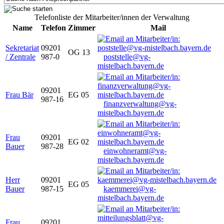
Telefonliste der Mitarbeiter/innen der Verwaltung
Name
Telefon
Zimmer
Mail
Sekretariat
09201
OG 13
/ Zentrale
987-0
poststelle@vg-
mistelbach.bayern.de
09201
Frau Bär
EG 05
987-16
finanzverwaltung@vg-
mistelbach.bayern.de
Frau
09201
EG 02
Bauer
987-28
einwohneramt@vg-
mistelbach.bayern.de
Herr
09201
EG 05
Bauer
987-15
kaemmerei@vg-
mistelbach.bayern.de
Frau
09201