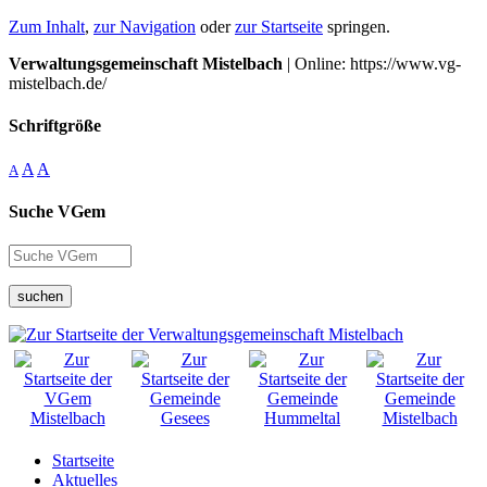
Zum Inhalt
,
zur Navigation
oder
zur Startseite
springen.
Verwaltungsgemeinschaft Mistelbach
| Online: https://www.vg-
mistelbach.de/
Schriftgröße
A
A
A
Suche VGem
suchen
Startseite
Aktuelles