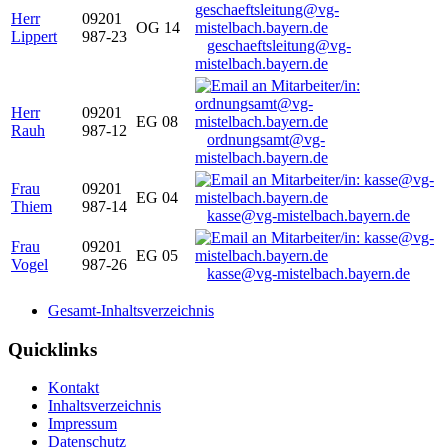
Herr
09201
OG 14
Lippert
987-23
geschaeftsleitung@vg-
mistelbach.bayern.de
Herr
09201
EG 08
Rauh
987-12
ordnungsamt@vg-
mistelbach.bayern.de
Frau
09201
EG 04
Thiem
987-14
kasse@vg-mistelbach.bayern.de
Frau
09201
EG 05
Vogel
987-26
kasse@vg-mistelbach.bayern.de
Gesamt-Inhaltsverzeichnis
Quicklinks
Kontakt
Inhaltsverzeichnis
Impressum
Datenschutz