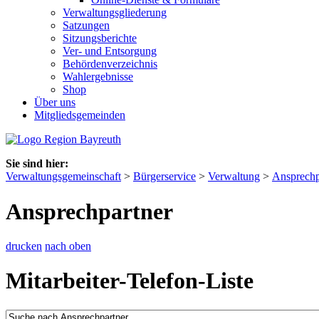
Verwaltungsgliederung
Satzungen
Sitzungsberichte
Ver- und Entsorgung
Behördenverzeichnis
Wahlergebnisse
Shop
Über uns
Mitgliedsgemeinden
Sie sind hier:
Verwaltungsgemeinschaft
>
Bürgerservice
>
Verwaltung
>
Ansprechp
Ansprechpartner
drucken
nach oben
Mitarbeiter-Telefon-Liste