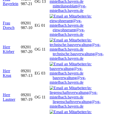
OG 13
Bayerlein
987-21
mitteilungsblatt@vg-
mistelbach.bayern.de
Frau
09201
EG 01
Dorsch
987-10
einwohneramt@vg-
mistelbach.bayern.de
Herr
09201
OG 11
Körber
987-20
technische.bauverwaltung@vg-
mistelbach.bayern.de
Herr
09201
EG 03
Krug
987-13
bauverwaltung@vg-
mistelbach.bayern.de
Herr
09201
OG 11
Lautner
987-19
liegenschaftsverwaltung@vg-
mistelbach.bayern.de