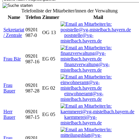
Telefonliste der Mitarbeiter/innen der Verwaltung
Name
Telefon
Zimmer
Mail
Sekretariat
09201
OG 13
/ Zentrale
987-0
poststelle@vg-
mistelbach.bayern.de
09201
Frau Bär
EG 05
987-16
finanzverwaltung@vg-
mistelbach.bayern.de
Frau
09201
EG 02
Bauer
987-28
einwohneramt@vg-
mistelbach.bayern.de
Herr
09201
EG 05
Bauer
987-15
kaemmerei@vg-
mistelbach.bayern.de
Frau
09201