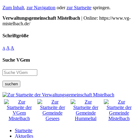
Zum Inhalt
,
zur Navigation
oder
zur Startseite
springen.
Verwaltungsgemeinschaft Mistelbach
| Online: https://www.vg-
mistelbach.de/
Schriftgröße
A
A
A
Suche VGem
suchen
Startseite
Aktuelles