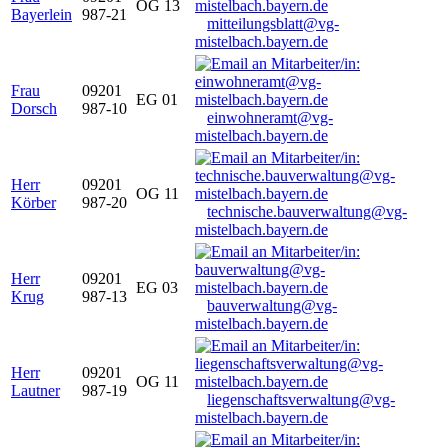
OG 13
Bayerlein
987-21
mitteilungsblatt@vg-
mistelbach.bayern.de
Frau
09201
EG 01
Dorsch
987-10
einwohneramt@vg-
mistelbach.bayern.de
Herr
09201
OG 11
Körber
987-20
technische.bauverwaltung@vg-
mistelbach.bayern.de
Herr
09201
EG 03
Krug
987-13
bauverwaltung@vg-
mistelbach.bayern.de
Herr
09201
OG 11
Lautner
987-19
liegenschaftsverwaltung@vg-
mistelbach.bayern.de