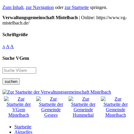
Zum Inhalt
,
zur Navigation
oder
zur Startseite
springen.
Verwaltungsgemeinschaft Mistelbach
| Online: https://www.vg-
mistelbach.de/
Schriftgröße
A
A
A
Suche VGem
suchen
Startseite
Aktuelles