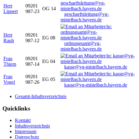
Herr
09201
OG 14
Lippert
987-23
geschaeftsleitung@vg-
mistelbach.bayern.de
Herr
09201
EG 08
Rauh
987-12
ordnungsamt@vg-
mistelbach.bayern.de
Frau
09201
EG 04
Thiem
987-14
kasse@vg-mistelbach.bayern.de
Frau
09201
EG 05
Vogel
987-26
kasse@vg-mistelbach.bayern.de
Gesamt-Inhaltsverzeichnis
Quicklinks
Kontakt
Inhaltsverzeichnis
Impressum
Datenschutz