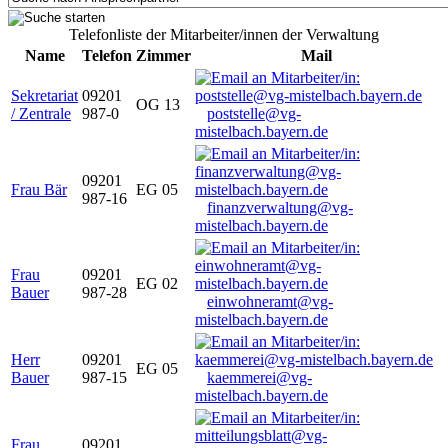
Telefonliste der Mitarbeiter/innen der Verwaltung
Name
Telefon
Zimmer
Mail
Sekretariat
09201
OG 13
/ Zentrale
987-0
poststelle@vg-
mistelbach.bayern.de
09201
Frau Bär
EG 05
987-16
finanzverwaltung@vg-
mistelbach.bayern.de
Frau
09201
EG 02
Bauer
987-28
einwohneramt@vg-
mistelbach.bayern.de
Herr
09201
EG 05
Bauer
987-15
kaemmerei@vg-
mistelbach.bayern.de
Frau
09201