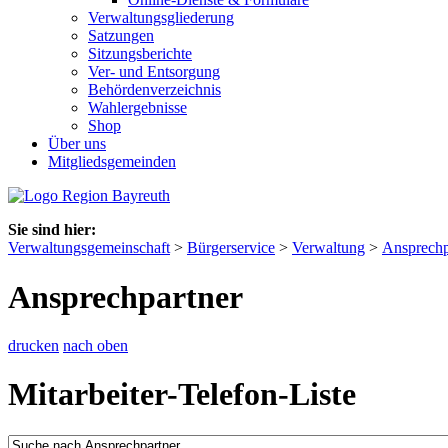
Verwaltungsgliederung
Satzungen
Sitzungsberichte
Ver- und Entsorgung
Behördenverzeichnis
Wahlergebnisse
Shop
Über uns
Mitgliedsgemeinden
Sie sind hier:
Verwaltungsgemeinschaft
>
Bürgerservice
>
Verwaltung
>
Ansprechp
Ansprechpartner
drucken
nach oben
Mitarbeiter-Telefon-Liste