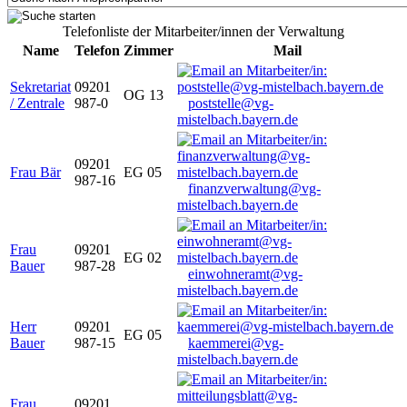
Telefonliste der Mitarbeiter/innen der Verwaltung
Name
Telefon
Zimmer
Mail
Sekretariat
09201
OG 13
/ Zentrale
987-0
poststelle@vg-
mistelbach.bayern.de
09201
Frau Bär
EG 05
987-16
finanzverwaltung@vg-
mistelbach.bayern.de
Frau
09201
EG 02
Bauer
987-28
einwohneramt@vg-
mistelbach.bayern.de
Herr
09201
EG 05
Bauer
987-15
kaemmerei@vg-
mistelbach.bayern.de
Frau
09201