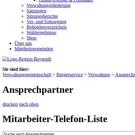
Verwaltungsgliederung
Satzungen
Sitzungsberichte
Ver- und Entsorgung
Behördenverzeichnis
Wahlergebnisse
Shop
Über uns
Mitgliedsgemeinden
Sie sind hier:
Verwaltungsgemeinschaft
>
Bürgerservice
>
Verwaltung
>
Ansprechp
Ansprechpartner
drucken
nach oben
Mitarbeiter-Telefon-Liste