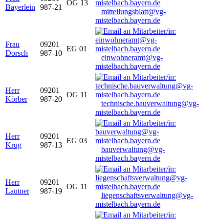
OG 13
Bayerlein
987-21
mitteilungsblatt@vg-
mistelbach.bayern.de
Frau
09201
EG 01
Dorsch
987-10
einwohneramt@vg-
mistelbach.bayern.de
Herr
09201
OG 11
Körber
987-20
technische.bauverwaltung@vg-
mistelbach.bayern.de
Herr
09201
EG 03
Krug
987-13
bauverwaltung@vg-
mistelbach.bayern.de
Herr
09201
OG 11
Lautner
987-19
liegenschaftsverwaltung@vg-
mistelbach.bayern.de