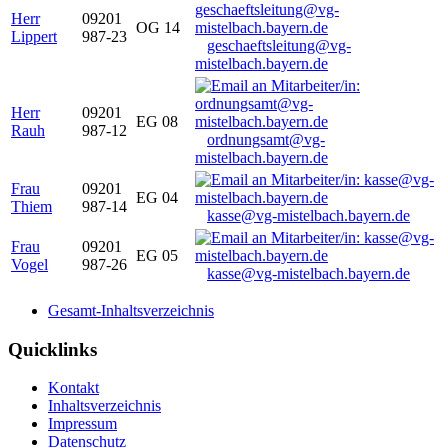
Herr
09201
OG 14
Lippert
987-23
geschaeftsleitung@vg-
mistelbach.bayern.de
Herr
09201
EG 08
Rauh
987-12
ordnungsamt@vg-
mistelbach.bayern.de
Frau
09201
EG 04
Thiem
987-14
kasse@vg-mistelbach.bayern.de
Frau
09201
EG 05
Vogel
987-26
kasse@vg-mistelbach.bayern.de
Gesamt-Inhaltsverzeichnis
Quicklinks
Kontakt
Inhaltsverzeichnis
Impressum
Datenschutz