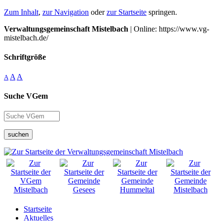
Zum Inhalt
,
zur Navigation
oder
zur Startseite
springen.
Verwaltungsgemeinschaft Mistelbach
| Online: https://www.vg-
mistelbach.de/
Schriftgröße
A
A
A
Suche VGem
suchen
Startseite
Aktuelles