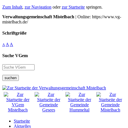
Zum Inhalt
,
zur Navigation
oder
zur Startseite
springen.
Verwaltungsgemeinschaft Mistelbach
| Online: https://www.vg-
mistelbach.de/
Schriftgröße
A
A
A
Suche VGem
suchen
Startseite
Aktuelles