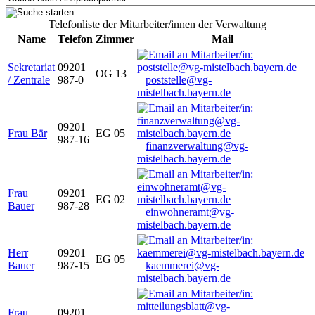
Telefonliste der Mitarbeiter/innen der Verwaltung
Name
Telefon
Zimmer
Mail
Sekretariat
09201
OG 13
/ Zentrale
987-0
poststelle@vg-
mistelbach.bayern.de
09201
Frau Bär
EG 05
987-16
finanzverwaltung@vg-
mistelbach.bayern.de
Frau
09201
EG 02
Bauer
987-28
einwohneramt@vg-
mistelbach.bayern.de
Herr
09201
EG 05
Bauer
987-15
kaemmerei@vg-
mistelbach.bayern.de
Frau
09201