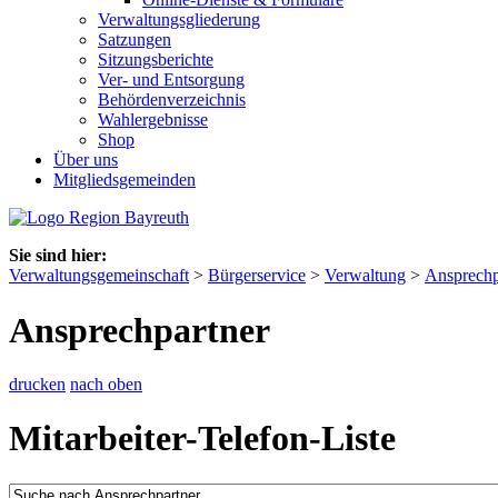
Verwaltungsgliederung
Satzungen
Sitzungsberichte
Ver- und Entsorgung
Behördenverzeichnis
Wahlergebnisse
Shop
Über uns
Mitgliedsgemeinden
Sie sind hier:
Verwaltungsgemeinschaft
>
Bürgerservice
>
Verwaltung
>
Ansprechp
Ansprechpartner
drucken
nach oben
Mitarbeiter-Telefon-Liste