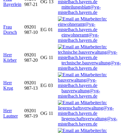
OG 13
Bayerlein
987-21
mitteilungsblatt@vg-
mistelbach.bayern.de
Frau
09201
EG 01
Dorsch
987-10
einwohneramt@vg-
mistelbach.bayern.de
Herr
09201
OG 11
Körber
987-20
technische.bauverwaltung@vg-
mistelbach.bayern.de
Herr
09201
EG 03
Krug
987-13
bauverwaltung@vg-
mistelbach.bayern.de
Herr
09201
OG 11
Lautner
987-19
liegenschaftsverwaltung@vg-
mistelbach.bayern.de