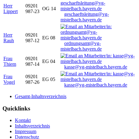
Herr
09201
OG 14
Lippert
987-23
geschaeftsleitung@vg-
mistelbach.bayern.de
Herr
09201
EG 08
Rauh
987-12
ordnungsamt@vg-
mistelbach.bayern.de
Frau
09201
EG 04
Thiem
987-14
kasse@vg-mistelbach.bayern.de
Frau
09201
EG 05
Vogel
987-26
kasse@vg-mistelbach.bayern.de
Gesamt-Inhaltsverzeichnis
Quicklinks
Kontakt
Inhaltsverzeichnis
Impressum
Datenschutz