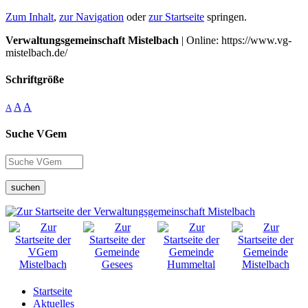
Zum Inhalt
,
zur Navigation
oder
zur Startseite
springen.
Verwaltungsgemeinschaft Mistelbach
| Online: https://www.vg-
mistelbach.de/
Schriftgröße
A
A
A
Suche VGem
suchen
Startseite
Aktuelles