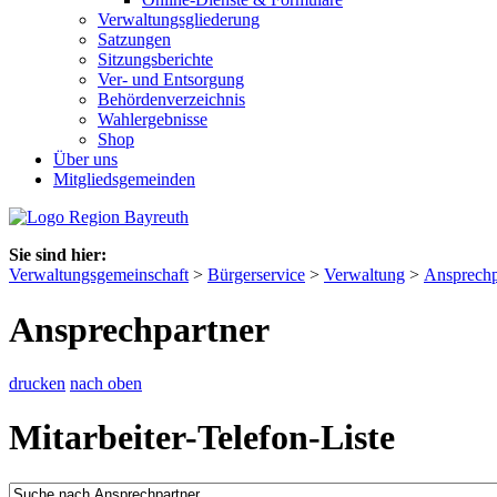
Verwaltungsgliederung
Satzungen
Sitzungsberichte
Ver- und Entsorgung
Behördenverzeichnis
Wahlergebnisse
Shop
Über uns
Mitgliedsgemeinden
Sie sind hier:
Verwaltungsgemeinschaft
>
Bürgerservice
>
Verwaltung
>
Ansprechp
Ansprechpartner
drucken
nach oben
Mitarbeiter-Telefon-Liste