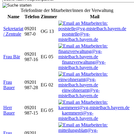
Telefonliste der Mitarbeiter/innen der Verwaltung
Name
Telefon
Zimmer
Mail
Sekretariat
09201
OG 13
/ Zentrale
987-0
poststelle@vg-
mistelbach.bayern.de
09201
Frau Bär
EG 05
987-16
finanzverwaltung@vg-
mistelbach.bayern.de
Frau
09201
EG 02
Bauer
987-28
einwohneramt@vg-
mistelbach.bayern.de
Herr
09201
EG 05
Bauer
987-15
kaemmerei@vg-
mistelbach.bayern.de
Frau
09201