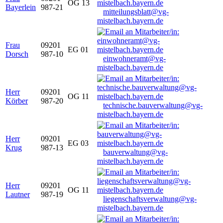
OG 13
Bayerlein
987-21
mitteilungsblatt@vg-
mistelbach.bayern.de
Frau
09201
EG 01
Dorsch
987-10
einwohneramt@vg-
mistelbach.bayern.de
Herr
09201
OG 11
Körber
987-20
technische.bauverwaltung@vg-
mistelbach.bayern.de
Herr
09201
EG 03
Krug
987-13
bauverwaltung@vg-
mistelbach.bayern.de
Herr
09201
OG 11
Lautner
987-19
liegenschaftsverwaltung@vg-
mistelbach.bayern.de