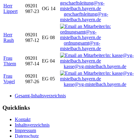
Herr
09201
OG 14
Lippert
987-23
geschaeftsleitung@vg-
mistelbach.bayern.de
Herr
09201
EG 08
Rauh
987-12
ordnungsamt@vg-
mistelbach.bayern.de
Frau
09201
EG 04
Thiem
987-14
kasse@vg-mistelbach.bayern.de
Frau
09201
EG 05
Vogel
987-26
kasse@vg-mistelbach.bayern.de
Gesamt-Inhaltsverzeichnis
Quicklinks
Kontakt
Inhaltsverzeichnis
Impressum
Datenschutz