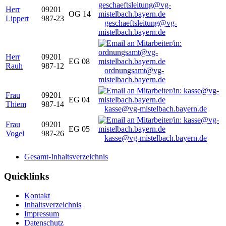
Herr
09201
OG 14
Lippert
987-23
geschaeftsleitung@vg-
mistelbach.bayern.de
Herr
09201
EG 08
Rauh
987-12
ordnungsamt@vg-
mistelbach.bayern.de
Frau
09201
EG 04
Thiem
987-14
kasse@vg-mistelbach.bayern.de
Frau
09201
EG 05
Vogel
987-26
kasse@vg-mistelbach.bayern.de
Gesamt-Inhaltsverzeichnis
Quicklinks
Kontakt
Inhaltsverzeichnis
Impressum
Datenschutz