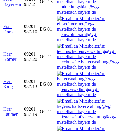
OG 13
Bayerlein
987-21
mitteilungsblatt@vg-
mistelbach.bayern.de
Frau
09201
EG 01
Dorsch
987-10
einwohneramt@vg-
mistelbach.bayern.de
Herr
09201
OG 11
Körber
987-20
technische.bauverwaltung@vg-
mistelbach.bayern.de
Herr
09201
EG 03
Krug
987-13
bauverwaltung@vg-
mistelbach.bayern.de
Herr
09201
OG 11
Lautner
987-19
liegenschaftsverwaltung@vg-
mistelbach.bayern.de