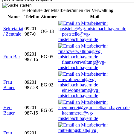
Telefonliste der Mitarbeiter/innen der Verwaltung
Name
Telefon
Zimmer
Mail
Sekretariat
09201
OG 13
/ Zentrale
987-0
poststelle@vg-
mistelbach.bayern.de
09201
Frau Bär
EG 05
987-16
finanzverwaltung@vg-
mistelbach.bayern.de
Frau
09201
EG 02
Bauer
987-28
einwohneramt@vg-
mistelbach.bayern.de
Herr
09201
EG 05
Bauer
987-15
kaemmerei@vg-
mistelbach.bayern.de
Frau
09201