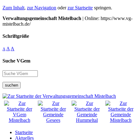
Zum Inhalt
,
zur Navigation
oder
zur Startseite
springen.
Verwaltungsgemeinschaft Mistelbach
| Online: https://www.vg-
mistelbach.de/
Schriftgröße
A
A
A
Suche VGem
suchen
Startseite
Aktuelles