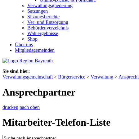
Verwaltungsgliederung
Satzungen
Sitzungsberichte
Ver- und Entsorgung
Behördenverzeichnis
Wahlergebnisse
Shop
Über uns
Mitgliedsgemeinden
Sie sind hier:
Verwaltungsgemeinschaft
>
Bürgerservice
>
Verwaltung
>
Ansprechp
Ansprechpartner
drucken
nach oben
Mitarbeiter-Telefon-Liste