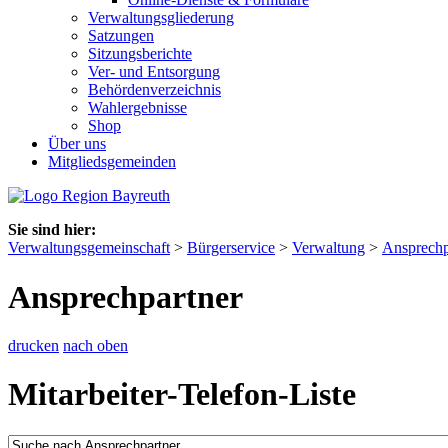
Verwaltungsgliederung
Satzungen
Sitzungsberichte
Ver- und Entsorgung
Behördenverzeichnis
Wahlergebnisse
Shop
Über uns
Mitgliedsgemeinden
Sie sind hier:
Verwaltungsgemeinschaft
>
Bürgerservice
>
Verwaltung
>
Ansprechp
Ansprechpartner
drucken
nach oben
Mitarbeiter-Telefon-Liste