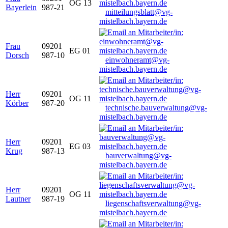
OG 13
Bayerlein
987-21
mitteilungsblatt@vg-
mistelbach.bayern.de
Frau
09201
EG 01
Dorsch
987-10
einwohneramt@vg-
mistelbach.bayern.de
Herr
09201
OG 11
Körber
987-20
technische.bauverwaltung@vg-
mistelbach.bayern.de
Herr
09201
EG 03
Krug
987-13
bauverwaltung@vg-
mistelbach.bayern.de
Herr
09201
OG 11
Lautner
987-19
liegenschaftsverwaltung@vg-
mistelbach.bayern.de