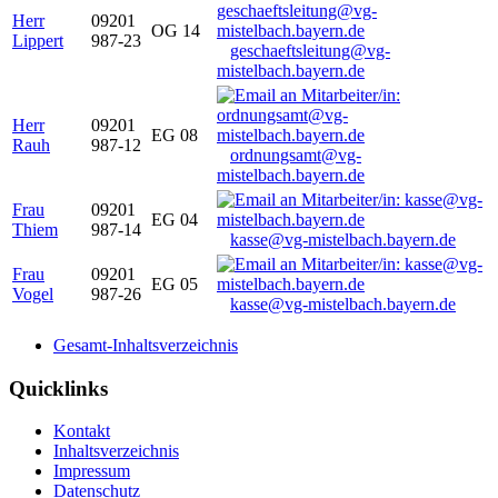
Herr
09201
OG 14
Lippert
987-23
geschaeftsleitung@vg-
mistelbach.bayern.de
Herr
09201
EG 08
Rauh
987-12
ordnungsamt@vg-
mistelbach.bayern.de
Frau
09201
EG 04
Thiem
987-14
kasse@vg-mistelbach.bayern.de
Frau
09201
EG 05
Vogel
987-26
kasse@vg-mistelbach.bayern.de
Gesamt-Inhaltsverzeichnis
Quicklinks
Kontakt
Inhaltsverzeichnis
Impressum
Datenschutz