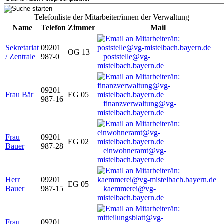
Telefonliste der Mitarbeiter/innen der Verwaltung
Name
Telefon
Zimmer
Mail
Sekretariat
09201
OG 13
/ Zentrale
987-0
poststelle@vg-
mistelbach.bayern.de
09201
Frau Bär
EG 05
987-16
finanzverwaltung@vg-
mistelbach.bayern.de
Frau
09201
EG 02
Bauer
987-28
einwohneramt@vg-
mistelbach.bayern.de
Herr
09201
EG 05
Bauer
987-15
kaemmerei@vg-
mistelbach.bayern.de
Frau
09201