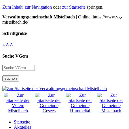
Zum Inhalt
,
zur Navigation
oder
zur Startseite
springen.
Verwaltungsgemeinschaft Mistelbach
| Online: https://www.vg-
mistelbach.de/
Schriftgröße
A
A
A
Suche VGem
suchen
Startseite
Aktuelles